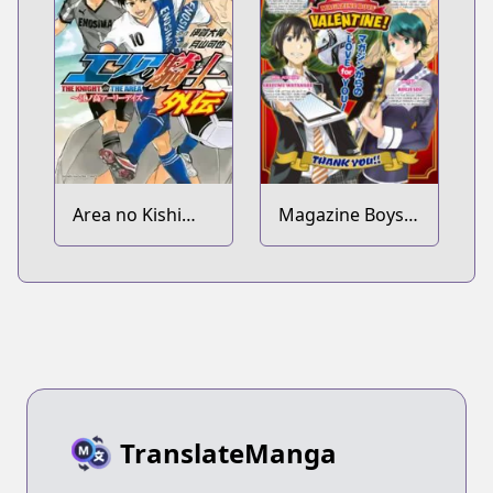
Area no Kishi
Magazine Boys'
Gaiden: Enokou
Valentine!
Early Days
TranslateManga