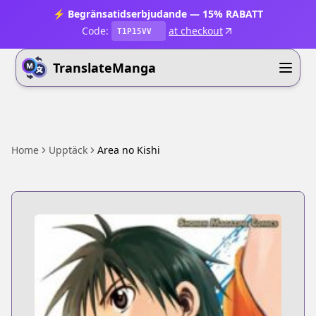
⚡ Begränsatidserbjudande — 15% RABATT
Code:
at checkout
T1P15VV
TranslateManga
Home
Upptäck
Area no Kishi