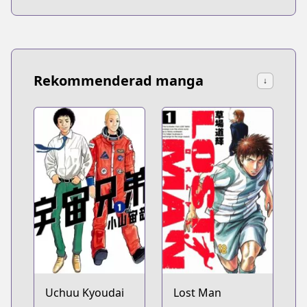
Rekommenderad manga
↓
Uchuu Kyoudai
Lost Man