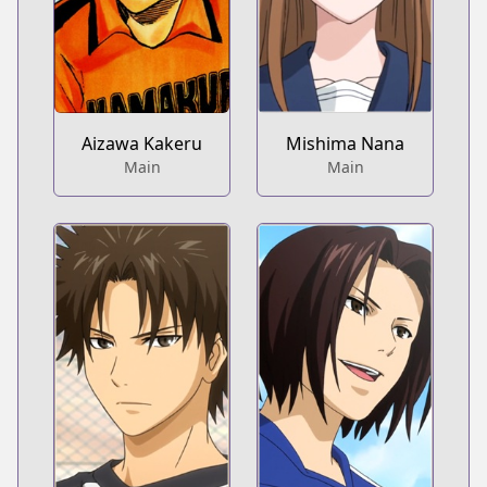
Aizawa Kakeru
Mishima Nana
Main
Main