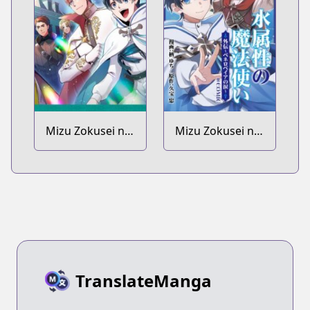
Mizu Zokusei no
Mizu Zokusei no
Mahoutsukai Dai
Mahoutsukai
2-bu @comic
@comic Gaiden:
Penelopeia no
Namida
TranslateManga