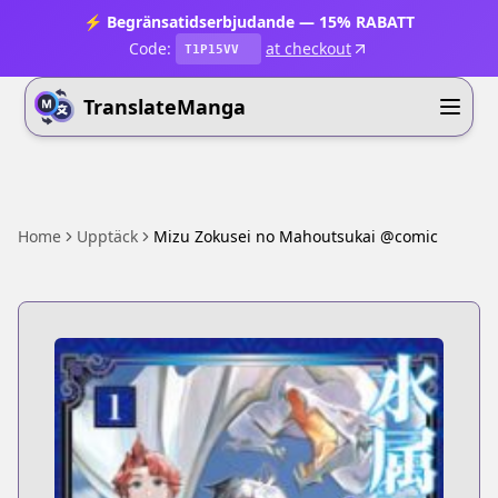
⚡ Begränsatidserbjudande — 15% RABATT
Code:
at checkout
T1P15VV
TranslateManga
Home
Upptäck
Mizu Zokusei no Mahoutsukai @comic