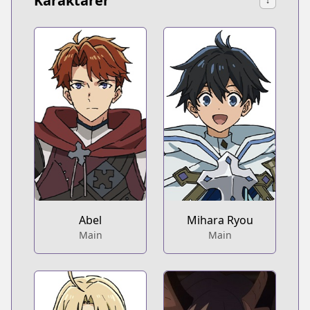
Karaktärer
↓
Abel
Mihara Ryou
Main
Main