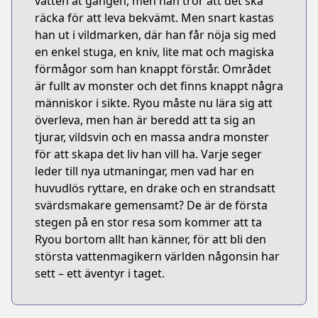
vatten åt gången, men han tror att det ska
räcka för att leva bekvämt. Men snart kastas
han ut i vildmarken, där han får nöja sig med
en enkel stuga, en kniv, lite mat och magiska
förmågor som han knappt förstår. Området
är fullt av monster och det finns knappt några
människor i sikte. Ryou måste nu lära sig att
överleva, men han är beredd att ta sig an
tjurar, vildsvin och en massa andra monster
för att skapa det liv han vill ha. Varje seger
leder till nya utmaningar, men vad har en
huvudlös ryttare, en drake och en strandsatt
svärdsmakare gemensamt? De är de första
stegen på en stor resa som kommer att ta
Ryou bortom allt han känner, för att bli den
största vattenmagikern världen någonsin har
sett – ett äventyr i taget.