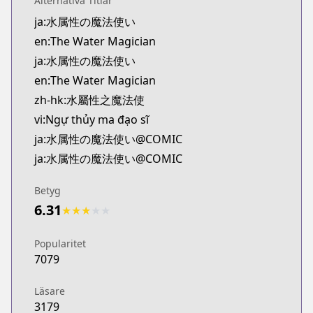
Alternativa Titlar
Kitsu
ja:水属性の魔法使い
https://kitsu.app/manga/69143
en:The Water Magician
MangaUpdates
MangaUpdates
ja:水属性の魔法使い
https://www.mangaupdates.com/series.html?id=0
en:The Water Magician
novelUpdates
zh-hk:水屬性之魔法使
novelUpdates
vi:Ngự thủy ma đạo sĩ
https://www.novelupdates.com/series/water-magi
ja:水属性の魔法使い@COMIC
Book☆Walker
ja:水属性の魔法使い@COMIC
Book☆Walker
https://bookwalker.jp/series/336111
Betyg
Official English
6.31
Official English
★
★
★
★
★
https://j-novel.club/series/the-water-magician-ma
Popularitet
7079
Läsare
3179