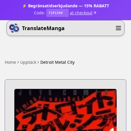
⚡ Begränsatidserbjudande — 15% RABATT
Code:
at checkout
T1P15VV
TranslateManga
Home
Upptäck
Detroit Metal City