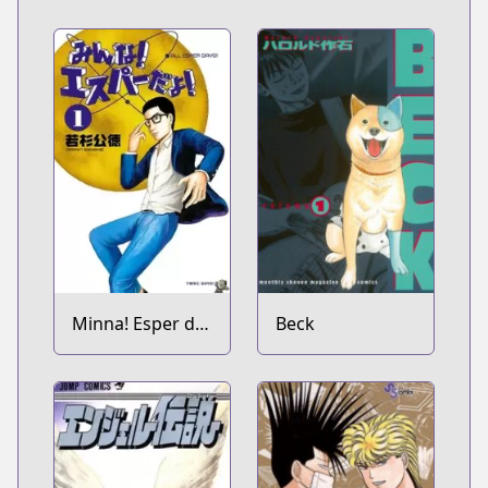
Minna! Esper da
Beck
yo!