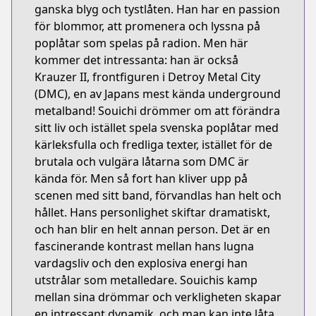
ganska blyg och tystlåten. Han har en passion
för blommor, att promenera och lyssna på
poplåtar som spelas på radion. Men här
kommer det intressanta: han är också
Krauzer II, frontfiguren i Detroy Metal City
(DMC), en av Japans mest kända underground
metalband! Souichi drömmer om att förändra
sitt liv och istället spela svenska poplåtar med
kärleksfulla och fredliga texter, istället för de
brutala och vulgära låtarna som DMC är
kända för. Men så fort han kliver upp på
scenen med sitt band, förvandlas han helt och
hållet. Hans personlighet skiftar dramatiskt,
och han blir en helt annan person. Det är en
fascinerande kontrast mellan hans lugna
vardagsliv och den explosiva energi han
utstrålar som metalledare. Souichis kamp
mellan sina drömmar och verkligheten skapar
en intressant dynamik, och man kan inte låta