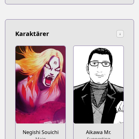
Karaktärer
↓
Negishi Souichi
Aikawa Mr.
Main
Supporting