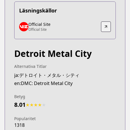
Läsningskällor
Official Site
Official Site
Official Site
Official Site
https://www.viz.com/detroit-metal-city
Detroit Metal City
Alternativa Titlar
ja:デトロイト・メタル・シティ
en:DMC: Detroit Metal City
Betyg
8.01
★
★
★
★
★
Popularitet
1318