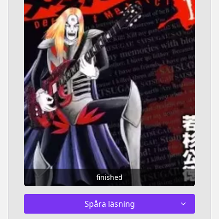
finished
Spåra läsning