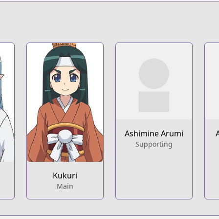
s.html?id=33410
Ashimine Arumi
Supporting
Kukuri
Main