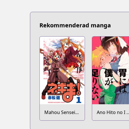
Rekommenderad manga
Mahou Sensei
Ano Hito no I n
Negima!
wa Boku ga
Tarinai