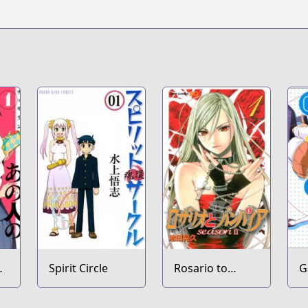
i
Spirit Circle
Rosario to
G
Vampire:
Season II