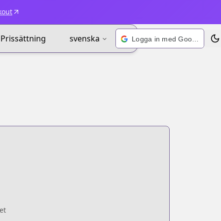
kout
Prissättning
svenska
Logga in med Google
Väx
et