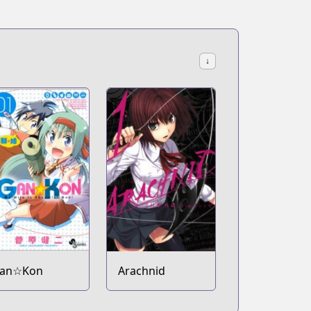
↓
an☆Kon
Arachnid