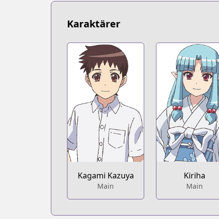
https://www.mangaupdates.com/serie
Book☆Walker
Karaktärer
Book☆Walker
https://bookwalker.jp/series/7631/list
Official Site
Official Site
http://webaction.jp/tsugumomo/
Pixiv Comic
Pixiv Comic
https://comic.pixiv.net/works/3303
Kagami Kazuya
Kiriha
Main
Main