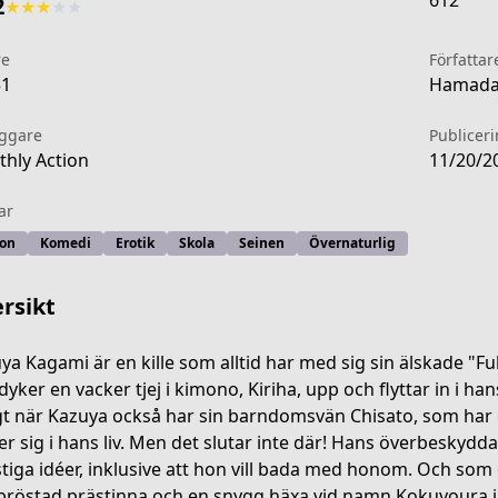
612
2
★
★
★
★
★
re
Författar
51
Hamada 
äggare
Publicer
hly Action
11/20/2
ar
ion
Komedi
Erotik
Skola
Seinen
Övernaturlig
rsikt
ya Kagami är en kille som alltid har med sig sin älskade "
dyker en vacker tjej i kimono, Kiriha, upp och flyttar in i han
gt när Kazuya också har sin barndomsvän Chisato, som har
9f64-4a01-9fd3-33b51724f9d3
er sig i hans liv. Men det slutar inte där! Hans överbeskydd
tiga idéer, inklusive att hon vill bada med honom. Och so
bröstad prästinna och en snygg häxa vid namn Kokuyoura in 