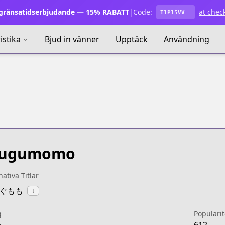
ränsatidserbjudande — 15% RABATT
|
Code:
at chec
T1P15VV
istika
Bjud in vänner
Upptäck
Användning
sugumomo
nativa Titlar
つぐもも
↓
g
Popularit