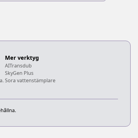
Mer verktyg
AITransdub
SkyGen Plus
a.
Sora vattenstämplare
hållna.