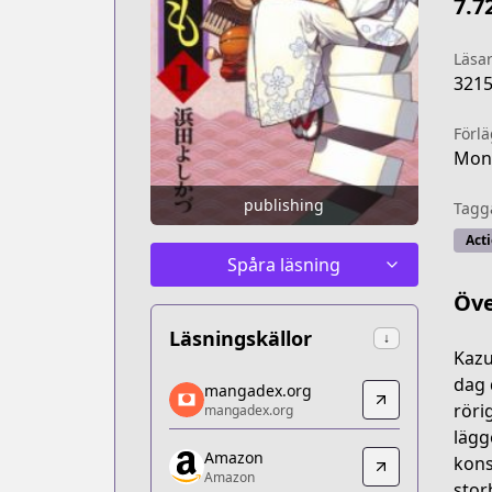
7.7
Läsa
321
Förl
Mont
publishing
Tagg
Act
Spåra läsning
Öve
Läsningskällor
↓
Kazu
mangadex.org
dag 
mangadex.org
mangadex.org
röri
mangadex.org
https://mangadex.org/title/5b2cdbf6-
lägg
Amazon
Amazon
kons
Amazon
Amazon
stor