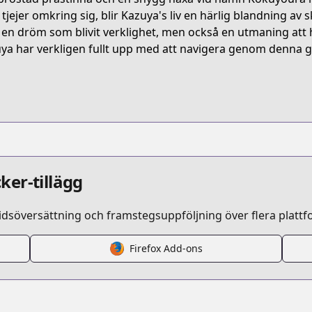
DLTW4
 tjejer omkring sig, blir Kazuya's liv en härlig blandning av 
en dröm som blivit verklighet, men också en utmaning att h
ya har verkligen fullt upp med att navigera genom denna 
ga/tsugumomo
/123069
gaw_tsugumomo
ker-tillägg
idsöversättning och framstegsuppföljning över flera plattf
Firefox Add-ons
/https://www.cdjapan.co.jp/product/NEOBK-55674