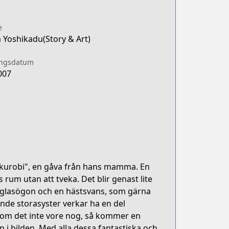
e
Yoshikadu(Story & Art)
ingsdatum
007
Fukurobi", en gåva från hans mamma. En
s rum utan att tveka. Det blir genast lite
 glasögon och en hästsvans, som gärna
ande storasyster verkar ha en del
m om det inte vore nog, så kommer en
i bilden. Med alla dessa fantastiska och