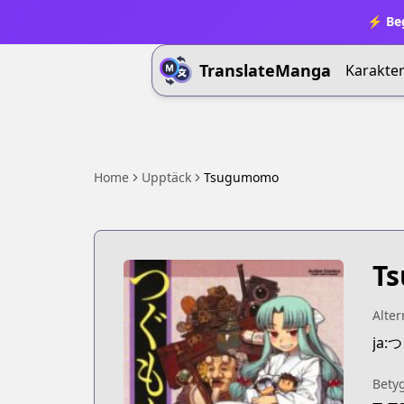
⚡ Beg
TranslateManga
Karakter
Home
Upptäck
Tsugumomo
T
Alter
ja:
Bety