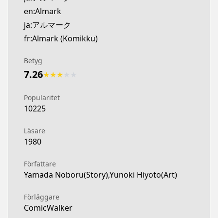
Kitsu
en:Almark
https://kitsu.app/manga/68356
ja:アルマーク
MangaUpdates
fr:Almark (Komikku)
MangaUpdates
https://www.mangaupdates.com/series.html?id=q3
Betyg
novelUpdates
7.26
★
★
★
★
★
novelUpdates
https://www.novelupdates.com/series/almark-no
Popularitet
Book☆Walker
10225
Book☆Walker
https://bookwalker.jp/series/394261/list
Läsare
1980
Författare
Yamada Noboru(Story),Yunoki Hiyoto(Art)
Förläggare
ComicWalker