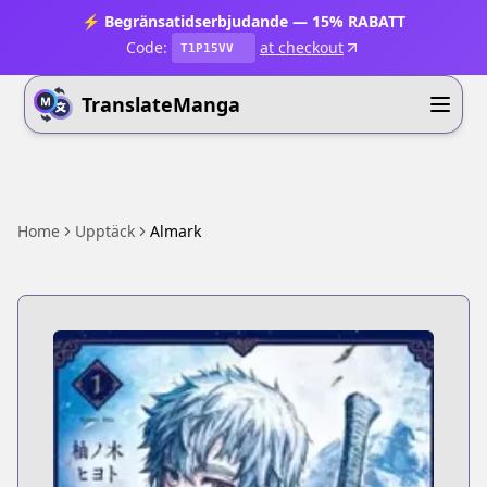
⚡ Begränsatidserbjudande — 15% RABATT
Code:
at checkout
T1P15VV
TranslateManga
Home
Upptäck
Almark