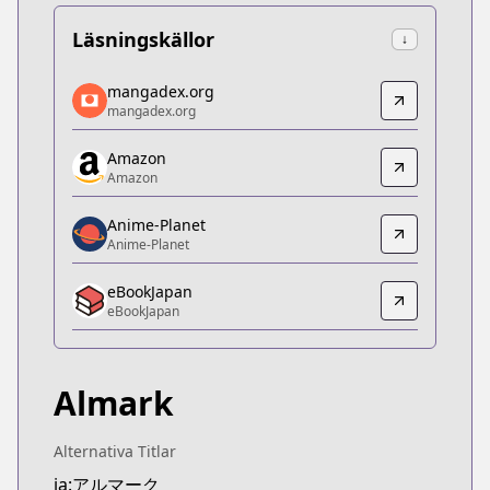
Läsningskällor
↓
mangadex.org
mangadex.org
mangadex.org
mangadex.org
https://mangadex.org/title/d803df2d-9706-41ed-
Amazon
Amazon
Amazon
Amazon
https://www.amazon.co.jp/dp/B0BS98DGFJ
Anime-Planet
Anime-Planet
Anime-Planet
Anime-Planet
eBookJapan
https://www.anime-planet.com/manga/almark
eBookJapan
eBookJapan
eBookJapan
https://ebookjapan.yahoo.co.jp/books/743404
Almark
Official Raw
Official Raw
https://comic-walker.com/contents/detail/KDCW
Alternativa Titlar
Kitsu
ja:アルマーク