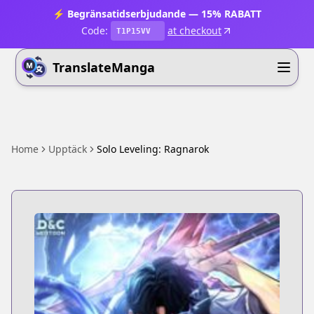
⚡ Begränsatidserbjudande — 15% RABATT
Code:
at checkout
T1P15VV
TranslateManga
Home
Upptäck
Solo Leveling: Ragnarok