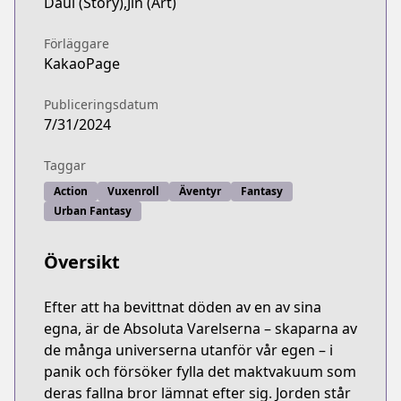
Daul (Story),Jin (Art)
Förläggare
KakaoPage
Publiceringsdatum
7/31/2024
Taggar
Action
Vuxenroll
Äventyr
Fantasy
Urban Fantasy
Översikt
Efter att ha bevittnat döden av en av sina
egna, är de Absoluta Varelserna – skaparna av
de många universerna utanför vår egen – i
panik och försöker fylla det maktvakuum som
deras fallna bror lämnat efter sig. Jorden står