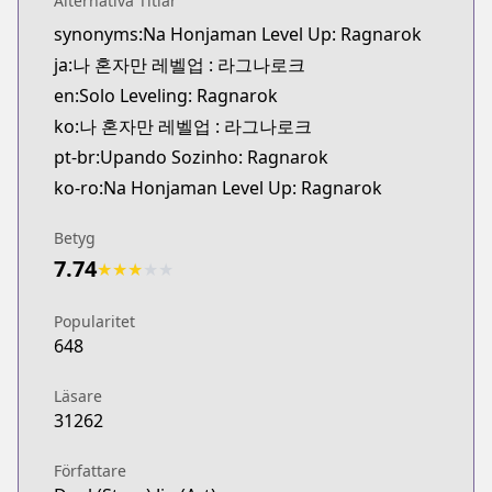
Alternativa Titlar
synonyms:Na Honjaman Level Up: Ragnarok
ja:나 혼자만 레벨업 : 라그나로크
en:Solo Leveling: Ragnarok
ko:나 혼자만 레벨업 : 라그나로크
pt-br:Upando Sozinho: Ragnarok
ko-ro:Na Honjaman Level Up: Ragnarok
Betyg
7.74
★
★
★
★
★
Popularitet
648
Läsare
31262
Författare