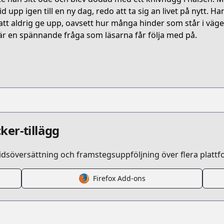
asy/the-knight-only-lives-today/list?title_no=6794
id upp igen till en ny dag, redo att ta sig an livet på nytt.
att aldrig ge upp, oavsett hur många hinder som står i vä
är en spännande fråga som läsarna får följa med på.
/the-knight-only-lives-today/list?title_no=7417
he-knight-only-lives-today/list?title_no=7396
-knight-only-lives-today/list?title_no=6948
ker-tillägg
idsöversättning och framstegsuppföljning över flera plattf
he-knight-only-lives-today/list?title_no=6672
Firefox Add-ons
titleId=824543