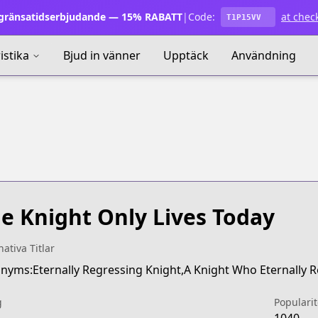
ränsatidserbjudande — 15% RABATT
|
Code:
at chec
T1P15VV
istika
Bjud in vänner
Upptäck
Användning
e Knight Only Lives Today
nativa Titlar
nyms:Eternally Regressing Knight,A Knight Who Eternally
g
Popularit