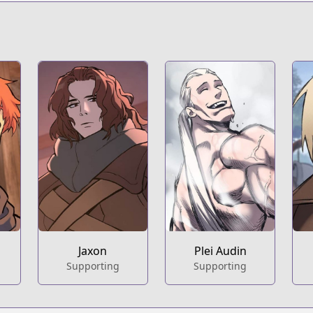
.series?productNo=11090999
Jaxon
Plei Audin
Supporting
Supporting