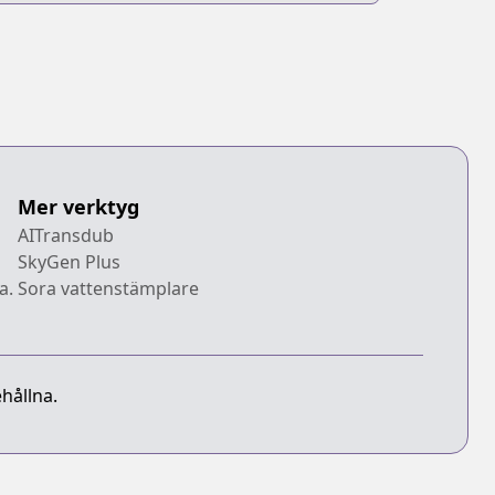
Mer verktyg
AITransdub
SkyGen Plus
a.
Sora vattenstämplare
hållna.