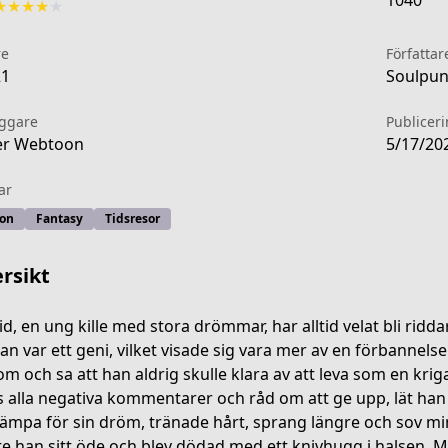
1040
★
★
★
★
★
re
Författar
21
Soulpung
äggare
Publicer
er Webtoon
5/17/20
ar
ion
Fantasy
Tidsresor
rsikt
id, en ung kille med stora drömmar, har alltid velat bli ridd
han var ett geni, vilket visade sig vara mer av en förbannels
m och sa att han aldrig skulle klara av att leva som en kri
huojintiandelunhuiqishi/list?title_no=2754
s alla negativa kommentarer och råd om att ge upp, lät han 
kämpa för sin dröm, tränade hårt, sprang längre och sov mi
e han sitt öde och blev dödad med ett knivhugg i halsen. Men