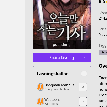
8.5
Läsa
214
Förl
Nav
publishing
Tagg
Act
Spåra läsning
Öve
Läsningskällor
↓
Encr
Dongman Manhua
att 
Dongman Manhua
Dongman Manhua
hono
Dongman Manhua
https://www.dongmanmanhua.cn/BOY/zhi
Trot
Webtoons
Webtoons
att 
Webtoons
Webtoons
mött