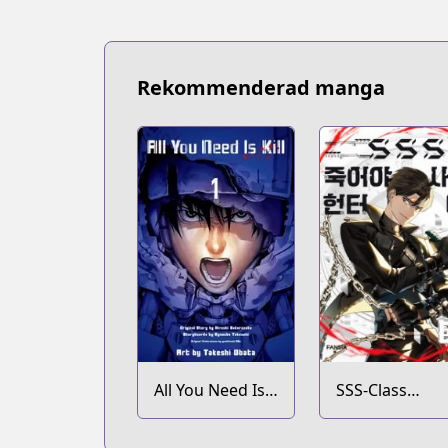
Rekommenderad manga
All You Need Is
SSS-Class
Kill
Revival Hunter