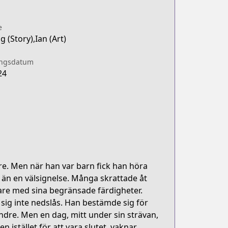
e
 (Story),Ian (Art)
ingsdatum
24
are. Men när han var barn fick han höra
e än en välsignelse. Många skrattade åt
gare med sina begränsade färdigheter.
sig inte nedslås. Han bestämde sig för
ndre. Men en dag, mitt under sin strävan,
 istället för att vara slutet, vaknar