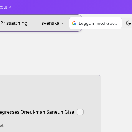
kout
Prissättning
svenska
Logga in med Google
Väx
 Regresses,Oneul-man Saneun Gisa
↓
et