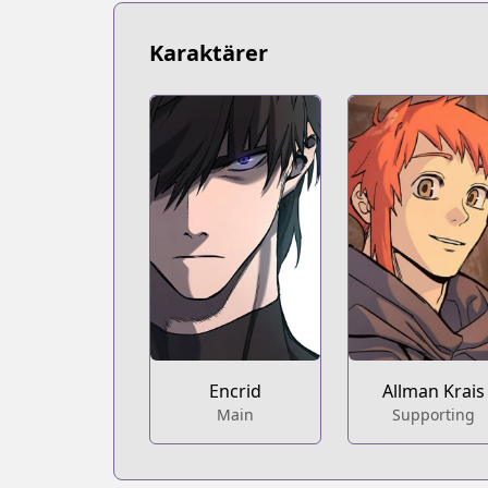
https://series.naver.com/comic/detail
Karaktärer
Encrid
Allman Krais
Main
Supporting