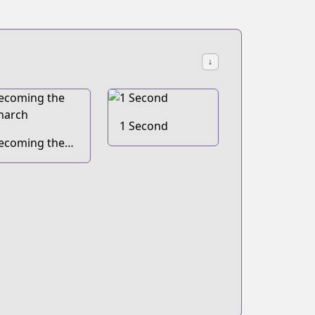
↓
1 Second
ecoming the
onarch