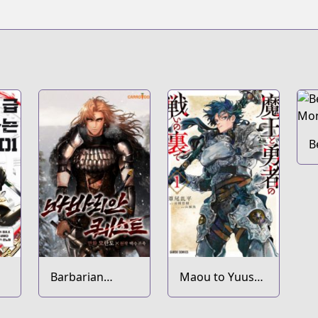
B
M
Barbarian
Maou to Yuusha
Quest
no Tatakai no
Ura de