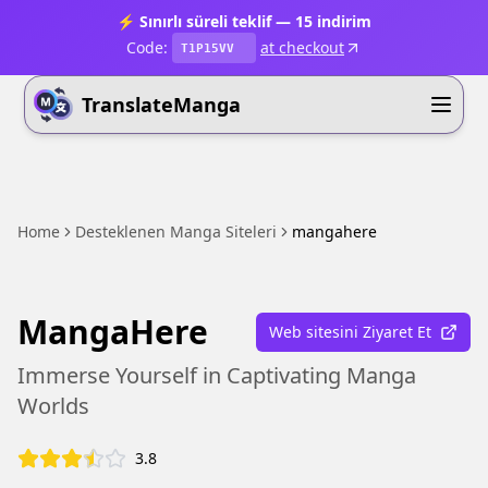
⚡ Sınırlı süreli teklif — 15 indirim
Code:
at checkout
T1P15VV
TranslateManga
Home
Desteklenen Manga Siteleri
mangahere
MangaHere
Web sitesini Ziyaret Et
Immerse Yourself in Captivating Manga
Worlds
3.8