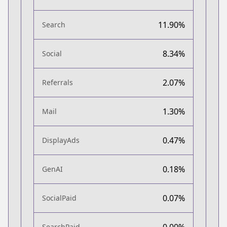
11.90%
Search
8.34%
Social
2.07%
Referrals
1.30%
Mail
0.47%
DisplayAds
0.18%
GenAI
0.07%
SocialPaid
0.00%
SearchPaid