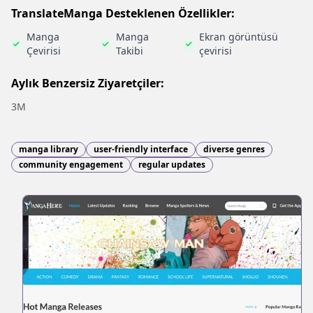
TranslateManga Desteklenen Özellikler:
Manga
Manga
Ekran görüntüsü
Çevirisi
Takibi
çevirisi
Aylık Benzersiz Ziyaretçiler:
3M
manga library
user-friendly interface
diverse genres
community engagement
regular updates