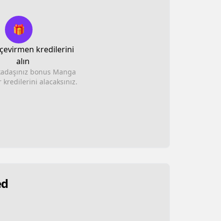
🎁
evirmen kredilerini
alın
rkadaşınız bonus Manga
 kredilerini alacaksınız.
ed