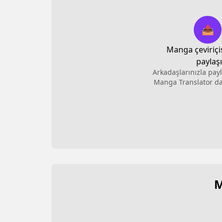
📤
Manga çeviriçis
paylaş
Arkadaşlarınızla payl
Manga Translator dav
M