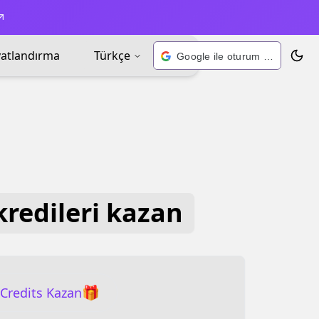
yatlandırma
Türkçe
Google ile oturum açın
Tema 
redileri kazan
🎁
 Credits Kazan