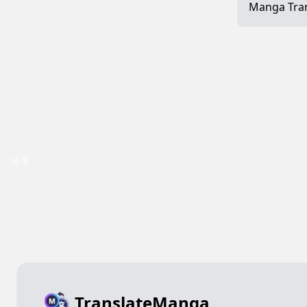
Manga Trans
分享
TranslateManga