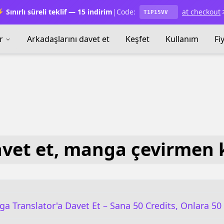
 Sınırlı süreli teklif — 15 indirim
|
Code:
at checkout
T1P15VV
r
Arkadaşlarını davet et
Keşfet
Kullanım
Fi
avet et, manga çevirmen k
a Translator'a Davet Et – Sana 50 Credits, Onlara 50