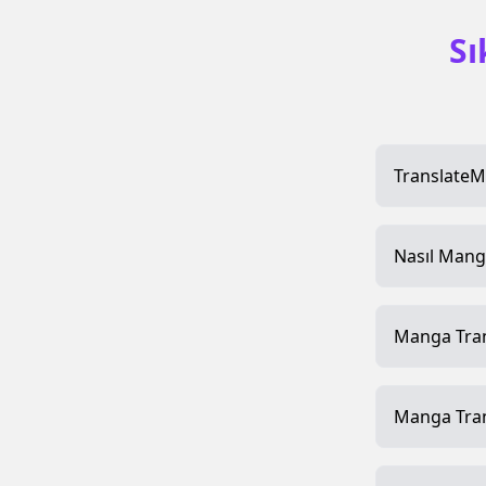
Sı
TranslateM
Nasıl Manga
Manga Trans
Manga Tran