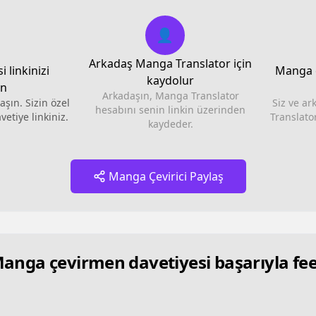
👤
Arkadaş Manga Translator için
i linkinizi
Manga ç
kaydolur
ın
Arkadaşın, Manga Translator
aşın. Sizin özel
Siz ve a
hesabını senin linkin üzerinden
etiye linkiniz.
Translator
kaydeder.
Manga Çevirici Paylaş
anga çevirmen davetiyesi başarıyla fe