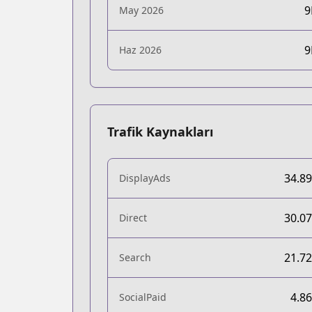
May 2026
Haz 2026
Trafik Kaynakları
34.8
DisplayAds
30.0
Direct
21.7
Search
4.8
SocialPaid