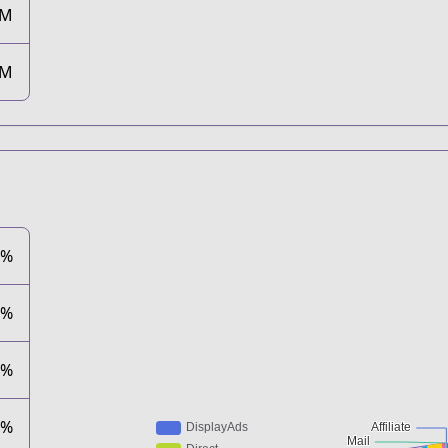
9M
9M
9%
7%
2%
6%