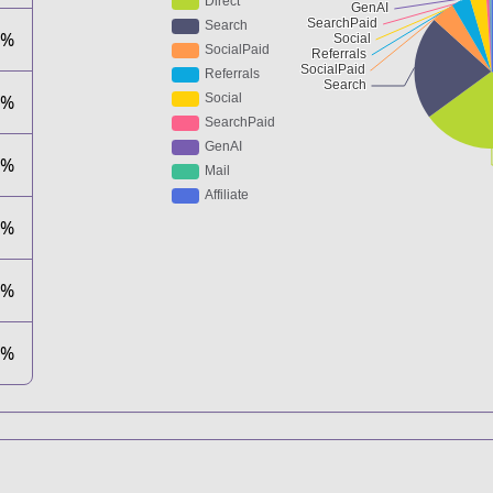
3%
5%
8%
5%
9%
6%