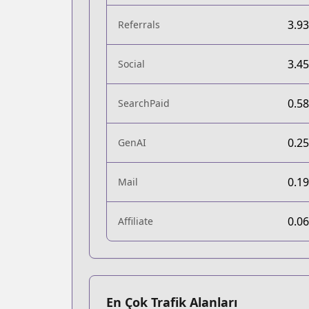
3.9
Referrals
3.4
Social
0.5
SearchPaid
0.2
GenAI
0.1
Mail
0.0
Affiliate
En Çok Trafik Alanları