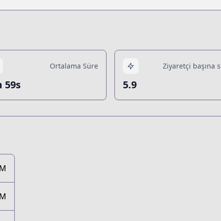
Ortalama Süre
Ziyaretçi başına 
 59s
5.9
0M
9M