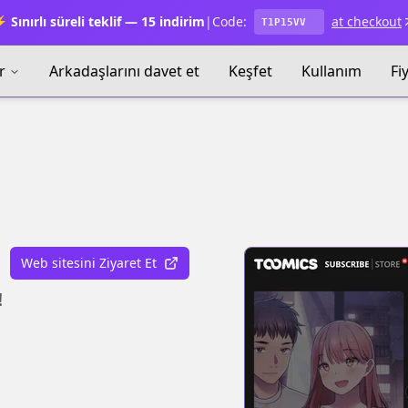
 Sınırlı süreli teklif — 15 indirim
|
Code:
at checkout
T1P15VV
r
Arkadaşlarını davet et
Keşfet
Kullanım
Fi
Web sitesini Ziyaret Et
!