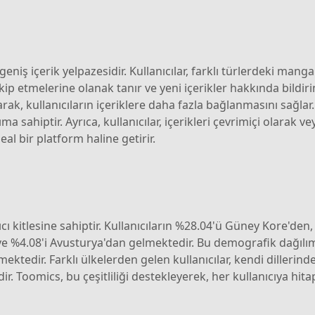
eniş içerik yelpazesidir. Kullanıcılar, farklı türlerdeki manga
akip etmelerine olanak tanır ve yeni içerikler hakkında bildir
k, kullanıcıların içeriklere daha fazla bağlanmasını sağlar. 
a sahiptir. Ayrıca, kullanıcılar, içerikleri çevrimiçi olarak v
eal bir platform haline getirir.
ı kitlesine sahiptir. Kullanıcıların %28.04'ü Güney Kore'den,
 ve %4.08'i Avusturya'dan gelmektedir. Bu demografik dağılı
tedir. Farklı ülkelerden gelen kullanıcılar, kendi dillerind
. Toomics, bu çeşitliliği destekleyerek, her kullanıcıya hit