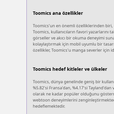
Toomics ana özellikler
Toomics'un en önemli özelliklerinden biri, g
Toomics, kullanıcıların favori yazarlarını t
görseller ve akıcı bir okuma deneyimi sunara
kolaylaştırmak için mobil uyumlu bir tasarım
özellikler, Toomics'u manga severler için id
Toomics hedef kitleler ve ülkeler
Toomics, dünya genelinde geniş bir kullanıc
%5.82'si Fransa'dan, %4.17'si Tayland'dan
olarak ne kadar popüler olduğunu göstermek
webtoon deneyimlerini zenginleştirmektedir
hedeflemektedir.