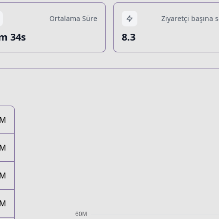
Ortalama Süre
Ziyaretçi başına 
m 34s
8.3
5M
4M
1M
5M