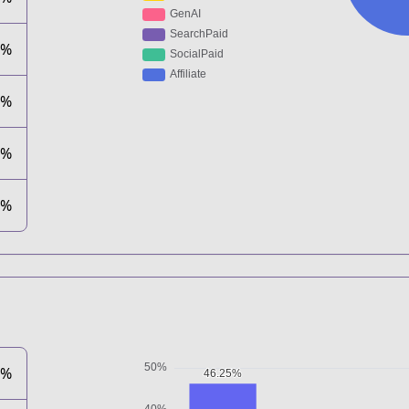
2%
5%
1%
1%
5%