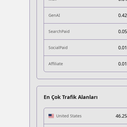
0.4
GenAI
0.0
SearchPaid
0.0
SocialPaid
0.0
Affiliate
En Çok Trafik Alanları
46.2
United States