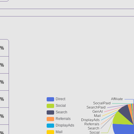
3%
6%
7%
4%
7%
4%