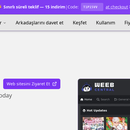
 Sınırlı süreli teklif — 15 indirim
|
Code:
at checkout
T1P15VV
r
Arkadaşlarını davet et
Keşfet
Kullanım
Fi
Web sitesini Ziyaret Et
Today