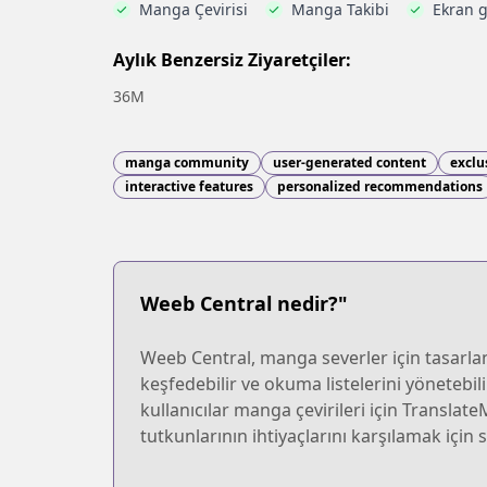
Manga Çevirisi
Manga Takibi
Ekran g
Aylık Benzersiz Ziyaretçiler:
36M
manga community
user-generated content
exclu
interactive features
personalized recommendations
Weeb Central nedir?"
Weeb Central, manga severler için tasarlanm
keşfedebilir ve okuma listelerini yönetebil
kullanıcılar manga çevirileri için Translate
tutkunlarının ihtiyaçlarını karşılamak içi