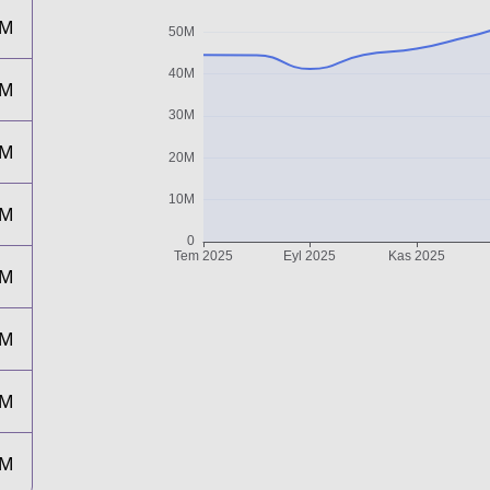
6M
9M
2M
0M
2M
0M
0M
6M