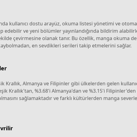
ında kullanıcı dostu arayüz, okuma listesi yönetimi ve otom
ip edebilir ve yeni bölümler yayınlandığında bildirim alabilir
ir şekilde çevirmesine olanak tanır. Bu özellik, manga okuma d
ybolmadan, en sevdikleri serileri takip etmelerini sağlar.
ler
k Krallık, Almanya ve Filipinler gibi ülkelerden gelen kullanıcı
ik Krallık'tan, %3.68'i Almanya'dan ve %3.15'i Filipinler'den
 olmasını sağlamaktadır ve farklı kültürlerden manga severl
vrilir