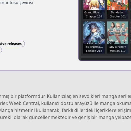
örüntüsü çevirisi
sive releases
ış bir platformdur. Kullanıcılar, en sevdikleri manga serileri
irler. Weeb Central, kullanıcı dostu arayüzü ile manga okuma 
Manga hizmetini kullanarak, farklı dillerdeki içeriklere eriş
n sürekli olarak güncellenmektedir ve geniş bir manga yelpaz