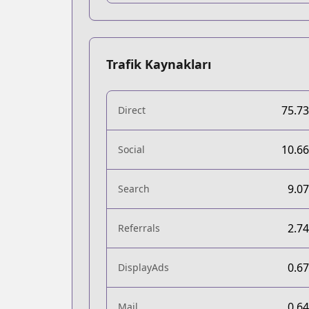
Trafik Kaynakları
75.7
Direct
10.6
Social
9.0
Search
2.7
Referrals
0.6
DisplayAds
0.6
Mail