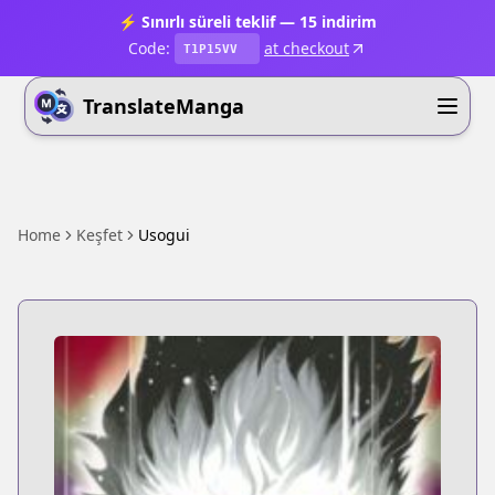
⚡ Sınırlı süreli teklif — 15 indirim
Code:
at checkout
T1P15VV
TranslateManga
Home
Keşfet
Usogui