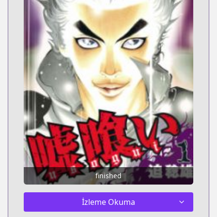
finished
İzleme Okuma