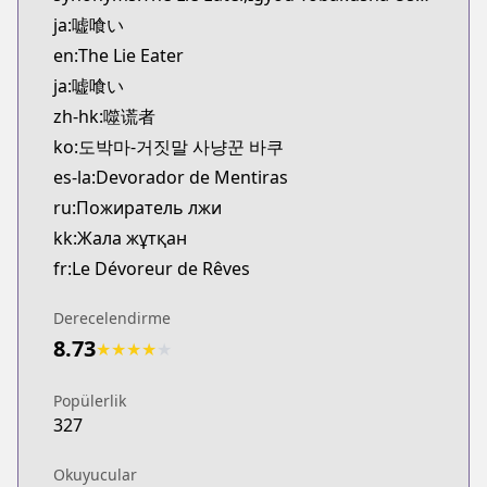
CDJapan
ja:嘘喰い
https://www.anime-planet.com/manga/https://
en:The Lie Eater
MangaUpdates
ja:嘘喰い
MangaUpdates
zh-hk:噬谎者
https://www.mangaupdates.com/series.html?id=1
Book☆Walker
ko:도박마-거짓말 사냥꾼 바쿠
Book☆Walker
es-la:Devorador de Mentiras
https://bookwalker.jp/series/12464/list
ru:Пожиратель лжи
kk:Жала жұтқан
fr:Le Dévoreur de Rêves
Derecelendirme
8.73
★
★
★
★
★
Popülerlik
327
Okuyucular