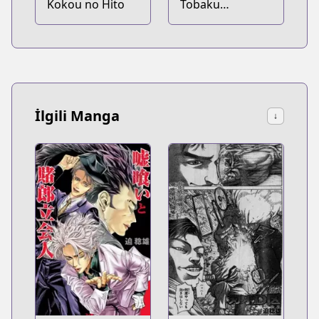
Kokou no Hito
Tobaku
Haouden Zero
İlgili Manga
↓