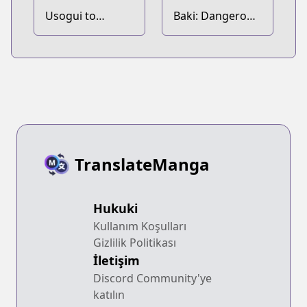
Usogui to
Baki: Dangerous
Kakerou
Zone
Tachiainin
TranslateManga
Hukuki
Kullanım Koşulları
Gizlilik Politikası
İletişim
Discord Community'ye
katılın