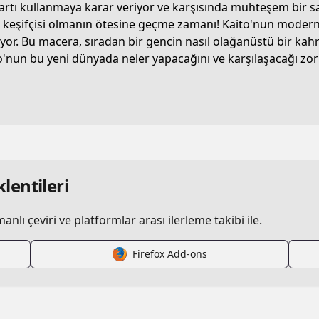
artı kullanmaya karar veriyor ve karşısında muhteşem bir sav
4L33
keşifçisi olmanın ötesine geçme zamanı! Kaito'nun modern b
ıyor. Bu macera, sıradan bir gencin nasıl olağanüstü bir ka
o'nun bu yeni dünyada neler yapacağını ve karşılaşacağı zor
/mob-kara-hajimaru-tansaku-eiyuutan
/683603
56d875c3d0
lentileri
lı çeviri ve platformlar arası ilerleme takibi ile.
Firefox Add-ons
s.html?id=hta855o