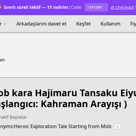
 Sınırlı süreli teklif — 15 indirim
|
Code:
at checkout
T1P15VV
r
Arkadaşlarını davet et
Keşfet
Kullanım
Fi
tan
b kara Hajimaru Tansaku Eiy
şlangıcı: Kahraman Arayışı )
natif Başlıklar
nyms:Heroic Exploration Tale Starting from Mob
↓