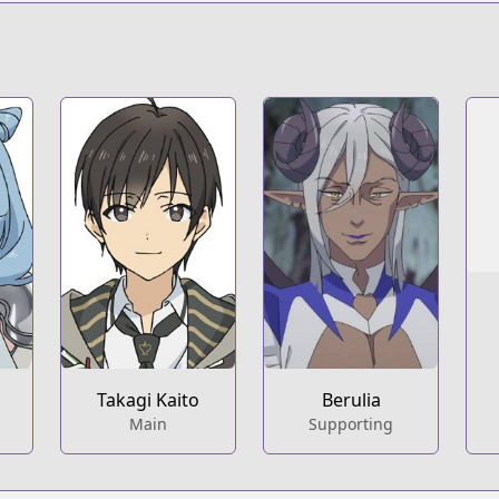
heroic-exploration-tale-starting-from-mob
t
Takagi Kaito
Berulia
Main
Supporting