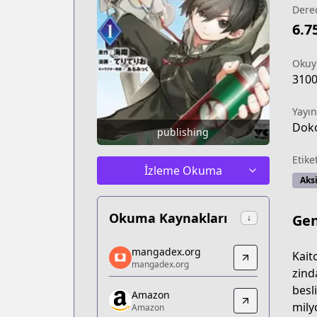
Dere
6.7
Okuy
310
Yayın
Dok
publishing
Etike
İzleme Okuma
Aks
Okuma Kaynakları
Gen
↓
mangadex.org
mangadex.org
Kait
mangadex.org
mangadex.org
zind
https://mangadex.org/title/95801a6e
besl
Amazon
Amazon
mily
Amazon
Amazon