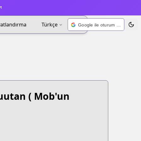
yatlandırma
Türkçe
Google ile oturum açın
Tema 
uutan
( Mob'un