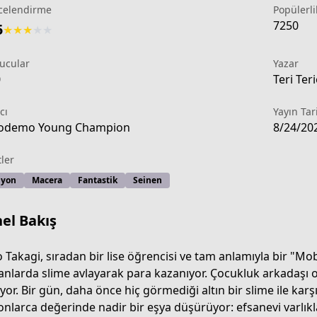
celendirme
Popülerli
7250
5
★
★
★
★
★
ucular
Yazar
0
Teri Ter
cı
Yayın Tar
odemo Young Champion
8/24/20
tler
iyon
Macera
Fantastik
Seinen
el Bakış
o Takagi, sıradan bir lise öğrencisi ve tam anlamıyla bir "Mo
anlarda slime avlayarak para kazanıyor. Çocukluk arkadaşı ol
-1e69-4876-b7ed-41d92c9853e3
iyor. Bir gün, daha önce hiç görmediği altın bir slime ile kar
onlarca değerinde nadir bir eşya düşürüyor: efsanevi varlıklar