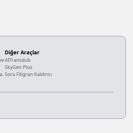
Diğer Araçlar
ye
AITransdub
SkyGen Plus
a.
Sora Filigran Kaldırıcı