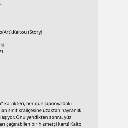
k
io(Art),Kaitou (Story)
ihi
21
b" karakteri, her gün Japonya'daki
an sınıf kraliçesine uzaktan hayranlık
şılaşıyor. Onu yendikten sonra, yüz
ı çağırabilen bir hizmetçi kartı! Kaito,