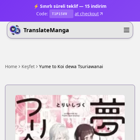
⚡ Sınırlı süreli teklif — 15 indirim
Code:
at checkout
T1P15VV
TranslateManga
Home
Keşfet
Yume to Koi dewa Tsuriawanai