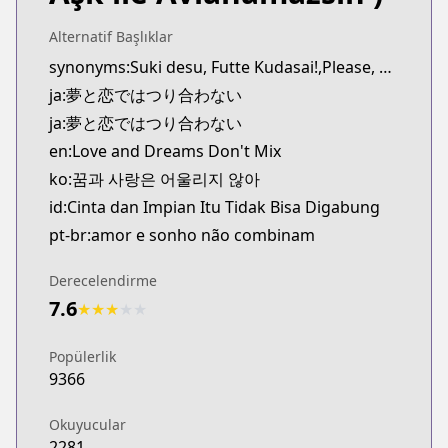
Kitsu
https://kitsu.app/manga/73502
Alternatif Başlıklar
MangaUpdates
synonyms:Suki desu, Futte Kudasai!,Please, Break My Heart!
MangaUpdates
ja:夢と恋ではつり合わない
https://www.mangaupdates.com/series.html?id=
ja:夢と恋ではつり合わない
Book☆Walker
en:Love and Dreams Don't Mix
Book☆Walker
ko:꿈과 사랑은 어울리지 않아
https://bookwalker.jp/series/538014
id:Cinta dan Impian Itu Tidak Bisa Digabung
pt-br:amor e sonho não combinam
Derecelendirme
7.6
★
★
★
★
★
Popülerlik
9366
Okuyucular
2281