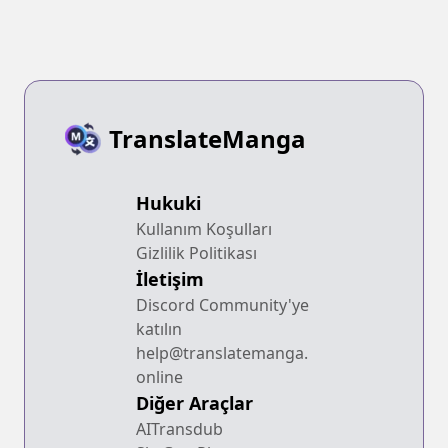
TranslateManga
Hukuki
Kullanım Koşulları
Gizlilik Politikası
İletişim
Discord Community'ye
katılın
help@translatemanga.
online
Diğer Araçlar
AITransdub