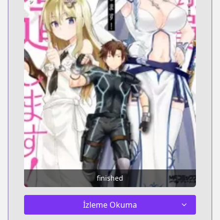
finished
İzleme Okuma