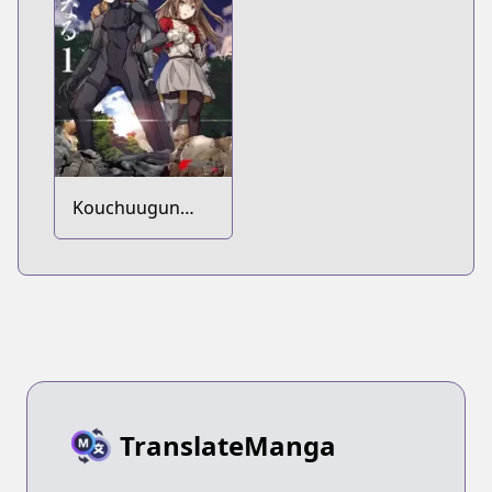
Youhei toshite
Jiyuu ni Ikitai
Kouchuugun
Shikan,
Boukensha ni
Naru
TranslateManga