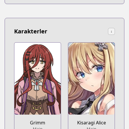
Karakterler
↓
Grimm
Kisaragi Alice
Main
Main