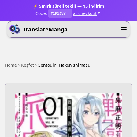
⚡ Sınırlı süreli teklif — 15 indirim
Code:
at checkout
T1P15VV
TranslateManga
Home
Keşfet
Sentouin, Haken shimasu!