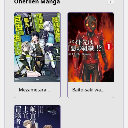
Önerilen Manga
↓
Mezametara
Baito-saki wa
Saikyou Soubi to
"Aku no
Uchuusenmochi
Soshiki"!?
Datta node,
Ikkodate
Mezashite