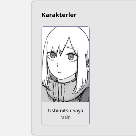
https://www.mangaupdates.com/serie
Book☆Walker
Karakterler
Book☆Walker
https://bookwalker.jp/series/410385
Ushimitsu Saya
Main