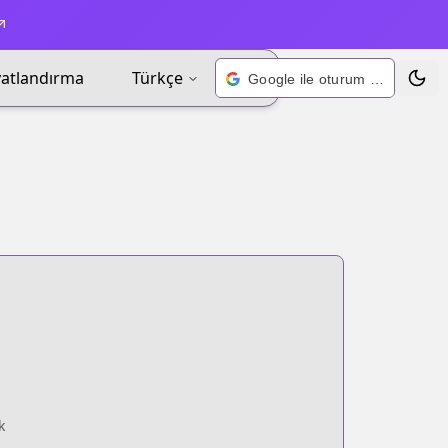
yatlandırma
Türkçe
Google ile oturum açın
Tema 
k