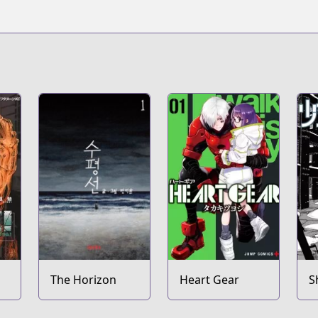
The Horizon
Heart Gear
S
S
R