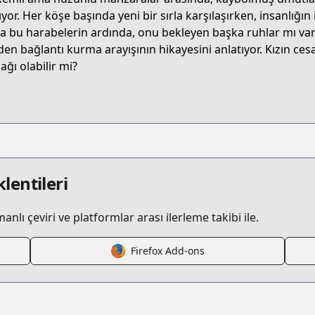
5V1T
ıyor. Her köşe başında yeni bir sırla karşılaşırken, insanlığın
a bu harabelerin ardında, onu bekleyen başka ruhlar mı var? 
den bağlantı kurma arayışının hikayesini anlatıyor. Kızın cesar
he-color-of-the-end-mission-in-the-apocalypse
ağı olabilir mi?
/758752/
tml
lentileri
lı çeviri ve platformlar arası ilerleme takibi ile.
Firefox Add-ons
/https://www.cdjapan.co.jp/product/NEOBK-2850902