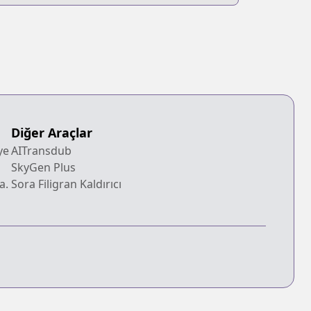
Diğer Araçlar
ye
AITransdub
SkyGen Plus
a.
Sora Filigran Kaldırıcı