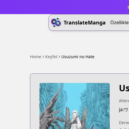
⚡
TranslateManga
Özellikle
Home
Keşfet
Usuzumi no Hate
Us
Alter
ja
Dere