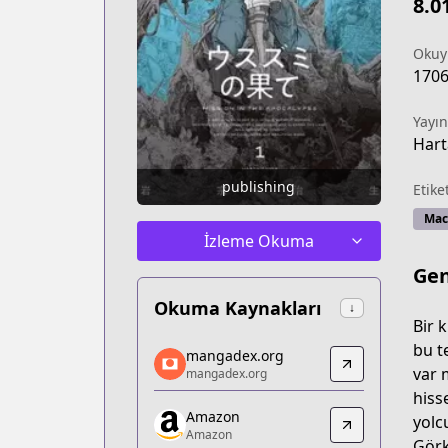
8.0
Okuy
170
Yayın
Hart
publishing
Etike
Mac
İzleme Okuma
Gen
Okuma Kaynakları
↓
Bir 
mangadex.org
bu t
mangadex.org
mangadex.org
var 
mangadex.org
https://mangadex.org/title/e05dd982
hiss
Amazon
Amazon
yolc
Amazon
Amazon
Görk