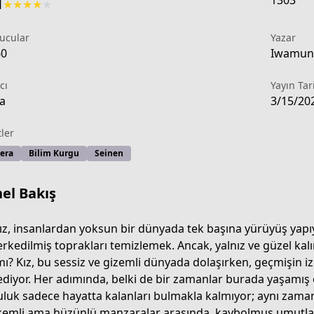
1303
1
★
★
★
★
★
ucular
Yazar
60
Iwamune
cı
Yayın Tar
a
3/15/20
tler
era
Bilim Kurgu
Seinen
el Bakış
kız, insanlardan yoksun bir dünyada tek başına yürüyüş yapıy
erkedilmiş toprakları temizlemek. Ancak, yalnız ve güzel kalı
mı? Kız, bu sessiz ve gizemli dünyada dolaşırken, geçmişin izl
-6d09-4f3d-8e8e-6c9ae65b5857
ediyor. Her adımında, belki de bir zamanlar burada yaşamış o
uluk sadece hayatta kalanları bulmakla kalmıyor; aynı zaman
emli ama hüzünlü manzaralar arasında, kaybolmuş umutlar