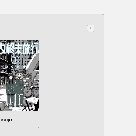
↓
houjo
huumatsu
yokou