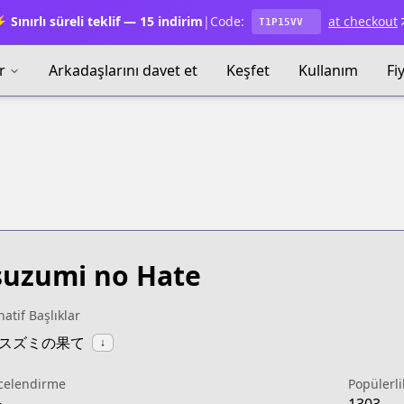
 Sınırlı süreli teklif — 15 indirim
|
Code:
at checkout
T1P15VV
r
Arkadaşlarını davet et
Keşfet
Kullanım
Fi
uzumi no Hate
natif Başlıklar
:ウスズミの果て
↓
celendirme
Popülerli