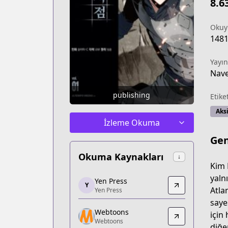
8.6
Okuy
148
Yayın
Nav
publishing
Etike
Aks
İzleme Okuma
Gen
Okuma Kaynakları
↓
Kim 
Yen Press
yaln
Yen Press
Y
Yen Press
Atla
Yen Press
https://yenpress.com/series/omniscien
saye
Webtoons
Webtoons
için
Webtoons
Webtoons
diğe