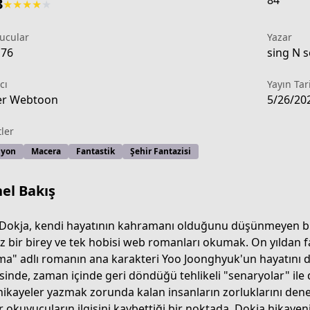
84
3
★
★
★
★
★
ucular
Yazar
176
sing N s
cı
Yayın Tar
er Webtoon
5/26/20
tler
iyon
Macera
Fantastik
Şehir Fantazisi
el Bakış
Dokja, kendi hayatının kahramanı olduğunu düşünmeyen bir a
ız bir birey ve tek hobisi web romanları okumak. On yıldan fa
ma" adlı romanın ana karakteri Yoo Joonghyuk'un hayatını do
t-reader-s-viewpoint
sinde, zaman içinde geri döndüğü tehlikeli "senaryolar" ile 
 hikayeler yazmak zorunda kalan insanların zorluklarını de
r okuyucuların ilgisini kaybettiği bir noktada, Dokja hikayen