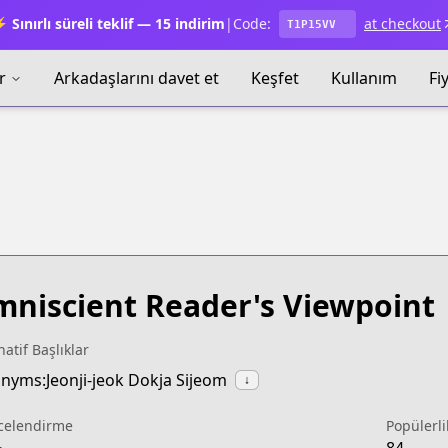
 Sınırlı süreli teklif — 15 indirim
|
Code:
at checkout
T1P15VV
r
Arkadaşlarını davet et
Keşfet
Kullanım
Fi
niscient Reader's Viewpoint
natif Başlıklar
nyms:Jeonji-jeok Dokja Sijeom
↓
celendirme
Popülerli