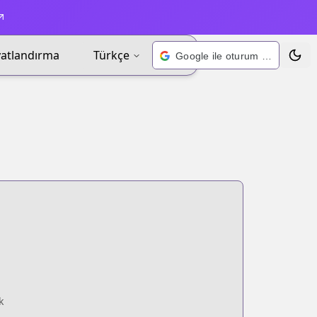
yatlandırma
Türkçe
Google ile oturum açın
Tema 
k