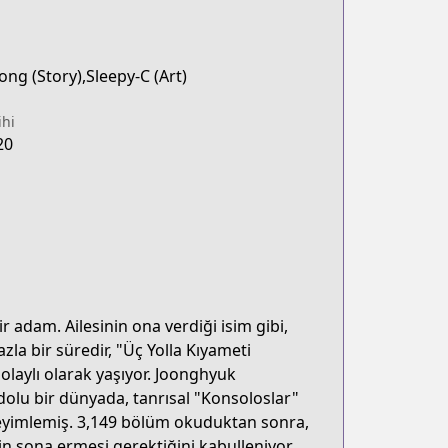
ong (Story),Sleepy-C (Art)
ihi
20
dam. Ailesinin ona verdiği isim gibi,
zla bir süredir, "Üç Yolla Kıyameti
laylı olarak yaşıyor. Joonghyuk
dolu bir dünyada, tanrısal "Konsoloslar"
neyimlemiş. 3,149 bölüm okuduktan sonra,
in sona ermesi gerektiğini kabulleniyor.