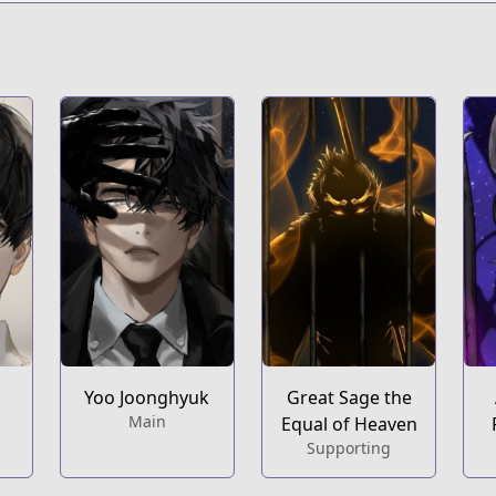
omniscient-reader/list?title_no=2106
mniscient-reader/list?title_no=2154
nhn?titleId=747269
Yoo Joonghyuk
Great Sage the
Main
Equal of Heaven
Supporting