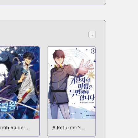
↓
omb Raider
A Returner's
ing
Magic Should