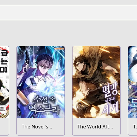
The Novel's
The World After
T
Extra
the Fall
K