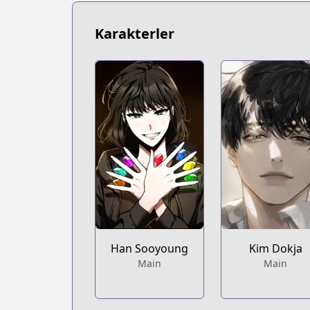
https://www.webtoons.com/th/fantasy/
Webtoons
Karakterler
Webtoons
https://www.webtoons.com/en/action/o
Naver Webtoon
Naver Webtoon
https://comic.naver.com/webtoon/list.
Han Sooyoung
Kim Dokja
Main
Main