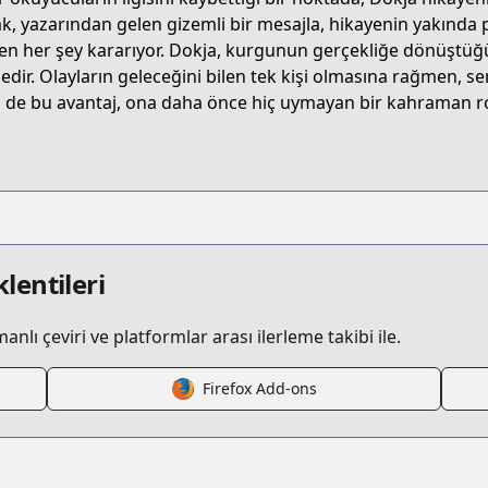
omniscient-reader/list?title_no=2582
k, yazarından gelen gizemli bir mesajla, hikayenin yakında p
en her şey kararıyor. Dokja, kurgunun gerçekliğe dönüştüğü
dedir. Olayların geleceğini bilen tek kişi olmasına rağmen, s
ic?id=Z0000822
i de bu avantaj, ona daha önce hiç uymayan bir kahraman rol
.series?productNo=5133669
mniscient-reader/list?title_no=2175
lentileri
lı çeviri ve platformlar arası ilerleme takibi ile.
omniscient-reader/list?title_no=2208
Firefox Add-ons
tasy/duzhe/list?title_no=2089