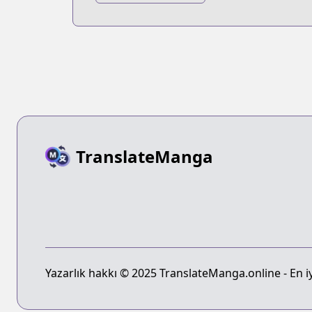
Reader's
Viewpoint
TranslateManga
Yazarlık hakkı © 2025 TranslateManga.online - En iyi