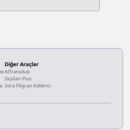
Diğer Araçlar
ye
AITransdub
SkyGen Plus
a.
Sora Filigran Kaldırıcı