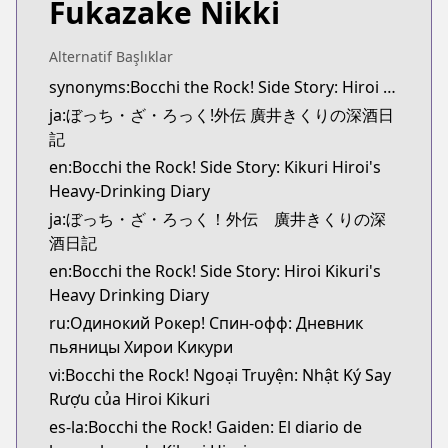
Fukazake Nikki
Official Raw
Official Raw
https://comic-fuz.com/manga/3354
Alternatif Başlıklar
Kitsu
synonyms:Bocchi the Rock! Side Story: Hiroi Kikuri's Heavy Drinking Diary
Kitsu
ja:ぼっち・ざ・ろっく!外伝 廣井きくりの深酒日
https://kitsu.app/manga/67257
記
CDJapan
en:Bocchi the Rock! Side Story: Kikuri Hiroi's
CDJapan
Heavy-Drinking Diary
https://www.anime-planet.com/manga/https://ww
ja:ぼっち・ざ・ろっく！外伝 廣井きくりの深
MangaUpdates
酒日記
MangaUpdates
en:Bocchi the Rock! Side Story: Hiroi Kikuri's
https://www.mangaupdates.com/series.html?id=b5
Heavy Drinking Diary
Book☆Walker
Book☆Walker
ru:Одинокий Рокер! Спин-офф: Дневник
https://bookwalker.jp/series/452628/list
пьяницы Хирои Кикури
Official English
vi:Bocchi the Rock! Ngoại Truyện: Nhật Ký Say
Official English
Rượu của Hiroi Kikuri
https://yenpress.com/series/bocchi-the-rock-side-s
es-la:Bocchi the Rock! Gaiden: El diario de