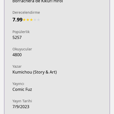
borrachera de Kikuri Hiroi
Derecelendirme
7.99
★
★
★
★
★
Popülerlik
5257
Okuyucular
4800
Yazar
Kumichou (Story & Art)
Yayıncı
Comic Fuz
Yayın Tarihi
7/9/2023