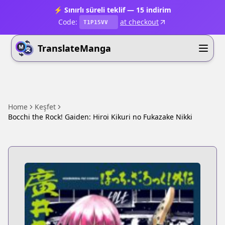
⚡ Sınırlı süreli teklif — 15 indirim
Code:
at checkout
T1P15VV
TranslateManga
Home
Keşfet
Bocchi the Rock! Gaiden: Hiroi Kikuri no Fukazake Nikki