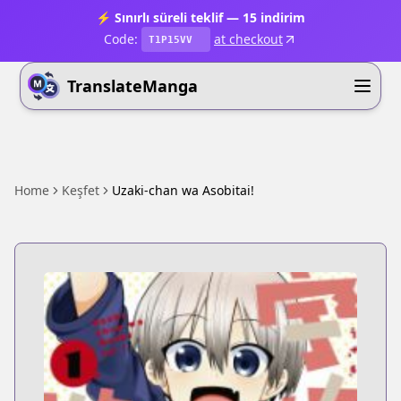
⚡ Sınırlı süreli teklif — 15 indirim
Code:
at checkout
T1P15VV
TranslateManga
Home
Keşfet
Uzaki-chan wa Asobitai!