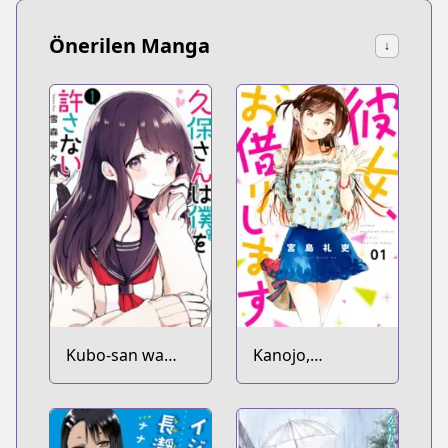
Önerilen Manga
↓
Kubo-san wa
Kanojo,
Mob wo
Okarishimasu
Yurusanai