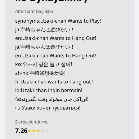
Official Raw
https://comic-walker.com/detail/KC_004657_S
Alternatif Başlıklar
Kitsu
synonyms:Uzaki-chan Wants to Play!
Kitsu
ja:宇崎ちゃんは遊びたい！
https://kitsu.app/manga/41168
en:Uzaki-chan Wants to Hang Out!
MangaUpdates
ja:宇崎ちゃんは遊びたい！
MangaUpdates
en:Uzaki-chan Wants to Hang Out!
https://www.mangaupdates.com/series.html?id=r
Book☆Walker
ko:우자키 양은 놀고 싶어!
Book☆Walker
zh-hk:宇崎酱想要玩耍!
https://bookwalker.jp/series/166064/list
fr:Uzaki-chan wants to hang out !
id:Uzaki-chan ingin bermain!
fa:اوزاکی چان میخواد وقت بگذرونه!
ru:Узаки хочет тусоваться!
Derecelendirme
7.26
★
★
★
★
★