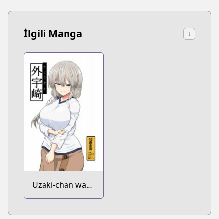
İlgili Manga
↓
Uzaki-chan wa
Asobitai! dj -
Soto Uzaki