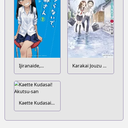
Ijiranaide,
Karakai Jouzu no
Nagatoro-san
Takagi-san
Kaette Kudasai!
Akutsu-san