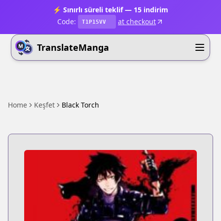
⚡ Sınırlı süreli teklif — 15 indirim
Code:
at checkout
T1P15VV
TranslateManga
Home
Keşfet
Black Torch