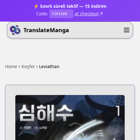
⚡ Sınırlı süreli teklif — 15 indirim
Code:
at checkout
T1P15VV
TranslateManga
Home
Keşfet
Leviathan