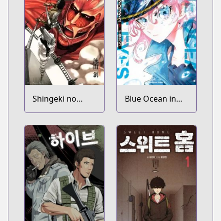
Shingeki no
Blue Ocean in
Kyojin
the Eyes