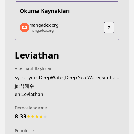
Okuma Kaynakları
mangadex.org
mangadex.org
mangadex.org
mangadex.org
https://mangadex.org/title/274a8e39-71a8-4bd2-a
Leviathan
Alternatif Başlıklar
synonyms:DeepWater,Deep Sea Water,Simhaesu
ja:심해수
en:Leviathan
Derecelendirme
8.33
★
★
★
★
★
Popülerlik