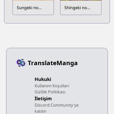
Sungeki no
Shingeki no
Kyojin
Kyojin:
Kakuzetsu Toshi
no Joou
TranslateManga
Hukuki
Kullanım Koşulları
Gizlilik Politikası
İletişim
Discord Community'ye
katılın