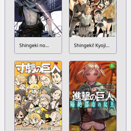
Shingeki no
Shingeki! Kyojin
Kyojin: Kuinaki
Chuugakkou
Sentaku