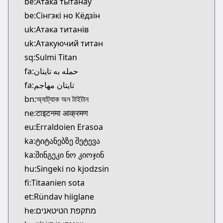
be:Атака тытанаў
be:Сінгэкі но Кёдзін
uk:Атака титанів
uk:Атакуючий титан
sq:Sulmi Titan
fa:حمله به تایتان
fa:تایتان مهاجم
bn:অ্যাট্যাক অন টাইটান
ne:टाइटनमा आक्रमण
eu:Erraldoien Erasoa
ka:ტიტანებზე შეტევა
ka:შინგეკი ნო კიოჯინ
hu:Singeki no kjodzsin
fi:Titaanien sota
et:Ründav hiiglane
he:מתקפת הטיטאנים