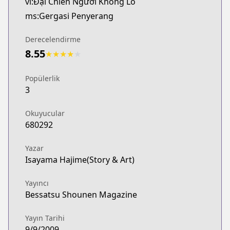
vi:Đại Chiến Người Khổng Lồ
ms:Gergasi Penyerang
Derecelendirme
8.55
★
★
★
★
★
Popülerlik
3
Okuyucular
680292
Yazar
Isayama Hajime(Story & Art)
Yayıncı
Bessatsu Shounen Magazine
Yayın Tarihi
9/9/2009