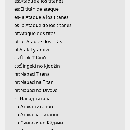
es:Ataque a los titanes
es:El titán de ataque
es-la:Ataque a los titanes
es-la:Ataque de los titanes
pt:Ataque dos titãs
pt-br:Ataque dos titãs
pl:Atak Tytanów
cs:Útok Titánů
cs:Šingeki no kjodžin
hr:Napad Titana
hr:Napad na Titan
hr:Napad na Divove
sr:Напад титана
ru:Атака титанов
ru:Атака на титанов
ru:Сингэки но Кёдзин