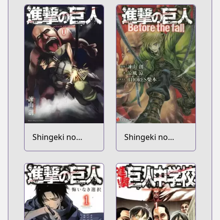
Shingeki no
Shingeki no
Kyojin Volume 0
Kyojin: Before
the Fall