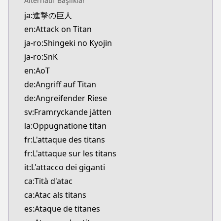
Alternatif Başlıklar
Kitsu
ja:進撃の巨人
https://kitsu.app/manga/14916
en:Attack on Titan
CDJapan
CDJapan
ja-ro:Shingeki no Kyojin
https://www.anime-planet.com/manga/https://ww
ja-ro:SnK
MangaUpdates
en:AoT
MangaUpdates
de:Angriff auf Titan
https://www.mangaupdates.com/series.html?id=4
de:Angreifender Riese
Book☆Walker
sv:Framryckande jätten
Book☆Walker
https://bookwalker.jp/series/4214/list
la:Oppugnatione titan
Official English
fr:L'attaque des titans
Official English
fr:L'attaque sur les titans
https://comics.inkr.com/title/409-attack-on-tita
it:L'attacco dei giganti
ca:Tità d'atac
ca:Atac als titans
es:Ataque de titanes