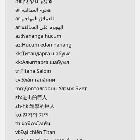
he:שִינְגֶקִי נוֹ קיוֹגִ'ין
ar:هجوم العمالقة
ar:العملاق المهاجم
ar:الهجوم على العمالقة
az:Nəhəngə hücum
az:Hücum edən nəhəng
kk:Титандарға шабуыл
kk:Алыптарға шабуыл
tr:Titana Saldırı
cv:Улăп тапăнни
mn:Довтолгооны Үлэмж Биет
zh:进击的巨人
zh-hk:進擊的巨人
ko:진격의 거인
th:ผ่าพิภพไททัน
vi:Đại chiến Titan