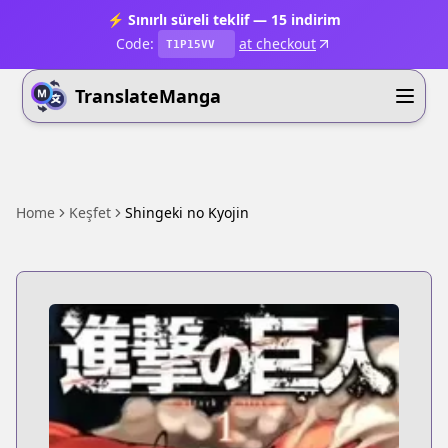
⚡ Sınırlı süreli teklif — 15 indirim
Code:
at checkout
T1P15VV
TranslateManga
Home
Keşfet
Shingeki no Kyojin