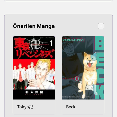
Önerilen Manga
↓
Tokyo卍
Beck
Revengers