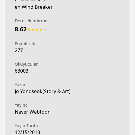
Webtoons
en:Wind Breaker
http://www.webtoons.com/en/sports/wind-breaker/
Naver Webtoon
Derecelendirme
Naver Webtoon
8.62
★
★
★
★
★
http://comic.naver.com/webtoon/list.nhn?titleId=
Popülerlik
277
Okuyucular
63003
Yazar
Jo Yongseok(Story & Art)
Yayıncı
Naver Webtoon
Yayın Tarihi
12/15/2013