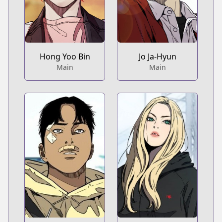
Hong Yoo Bin
Jo Ja-Hyun
Main
Main