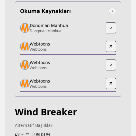
Okuma Kaynakları
↓
Dongman Manhua
Dongman Manhua
Dongman Manhua
Dongman Manhua
https://www.dongmanmanhua.cn/BOY/wind-brea
Webtoons
Webtoons
Webtoons
Webtoons
https://www.webtoons.com/zh-hant/shonen/wind-b
Webtoons
Webtoons
Webtoons
Webtoons
Webtoons
https://www.webtoons.com/fr/sports/wind-breaker
Webtoons
Webtoons
Webtoons
https://www.webtoons.com/th/drama/wind-breaker
Wind Breaker
Naver Series
Naver Series
https://series.naver.com/comic/detail.series?pro
Alternatif Başlıklar
Webtoons
ja:윈드 브레이커