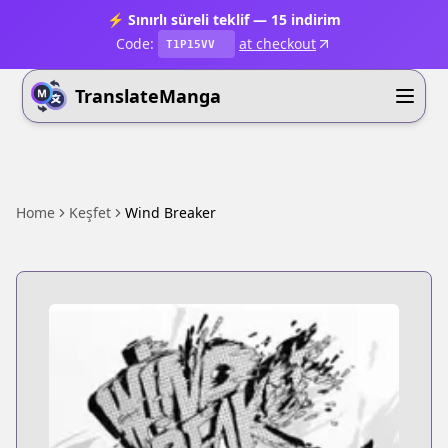
⚡ Sınırlı süreli teklif — 15 indirim
Code:
at checkout
T1P15VV
TranslateManga
Home
Keşfet
Wind Breaker