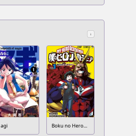
↓
agi
Boku no Hero
Academia