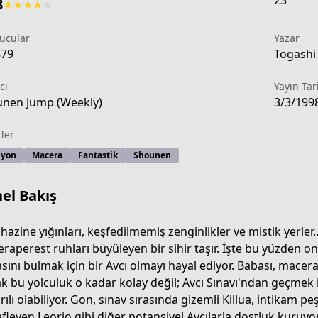
23
8
★
★
★
★
★
ucular
Yazar
879
Togashi 
cı
Yayın Tar
nen Jump (Weekly)
3/3/199
tler
iyon
Macera
Fantastik
Shounen
el Bakış
 hazine yığınları, keşfedilmemiş zenginlikler ve mistik yerler.
raperest ruhları büyüleyen bir sihir taşır. İşte bu yüzden on
sını bulmak için bir Avcı olmayı hayal ediyor. Babası, macer
4b13-4174-ae8c-30c515c0689c
k bu yolculuk o kadar kolay değil; Avcı Sınavı'ndan geçmek i
rılı olabiliyor. Gon, sınav sırasında gizemli Killua, intikam 
fleyen Leorio gibi diğer potansiyel Avcılarla dostluk kuruyor