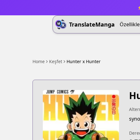
⚡
TranslateManga
Özellikle
Home
Keşfet
Hunter x Hunter
Hu
Alter
syn
Dere