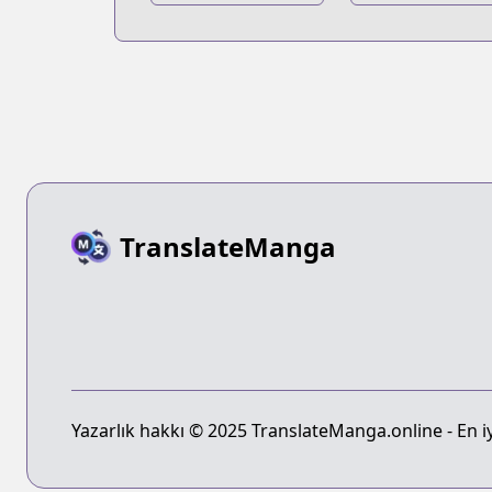
Hunter:
Hunter x
Kurapika
Hunter:
Tsuioku-hen
Phantom Rou
TranslateManga
Yazarlık hakkı © 2025 TranslateManga.online - En iyi