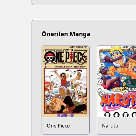
Önerilen Manga
One Piece
Naruto