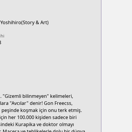
Yoshihiro(Story & Art)
ihi
8
.. "Gizemli bilinmeyen" kelimeleri,
lara "Avcılar" denir! Gon Freecss,
a peşinde koşmak için onu terk etmiş.
çin her 100.000 kişiden sadece biri
peşindeki Kurapika ve doktor olmayı
. Macera ve tehlikelerle dolu bir dünya