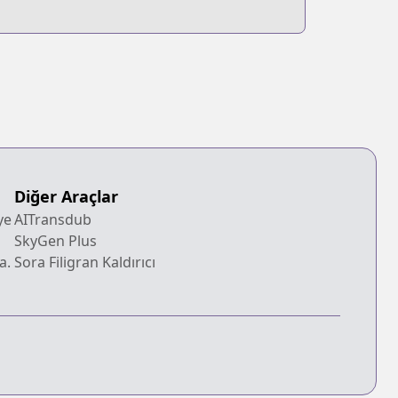
Diğer Araçlar
ye
AITransdub
SkyGen Plus
a.
Sora Filigran Kaldırıcı