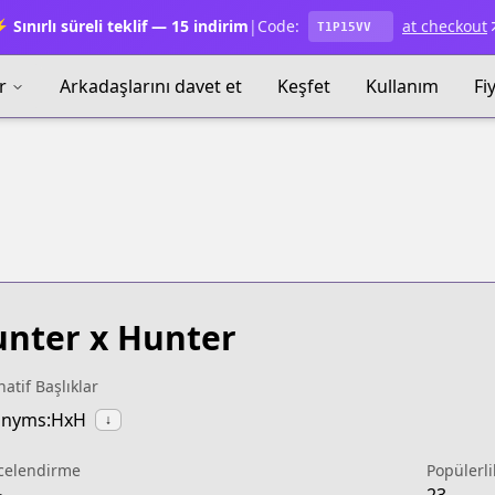
 Sınırlı süreli teklif — 15 indirim
|
Code:
at checkout
T1P15VV
r
Arkadaşlarını davet et
Keşfet
Kullanım
Fi
nter x Hunter
natif Başlıklar
onyms:HxH
↓
celendirme
Popülerli