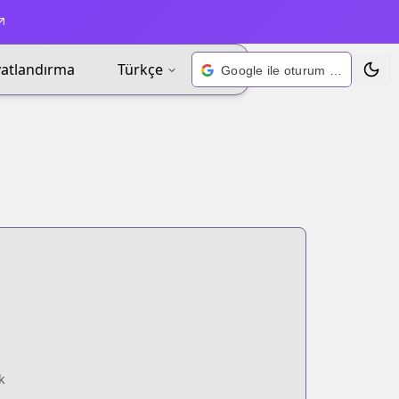
yatlandırma
Türkçe
Google ile oturum açın
Tema 
k