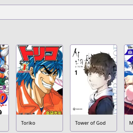
Toriko
Tower of God
M