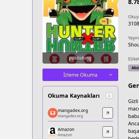
8.7
Okuy
310
Yayın
Shou
publishing
Etike
Aks
İzleme Okuma
Gen
Okuma Kaynakları
↓
Gizli
mangadex.org
mace
mangadex.org
mangadex.org
baba
mangadex.org
https://mangadex.org/title/db692d58-
Anca
Amazon
Amazon
başa
Amazon
Amazon
hede