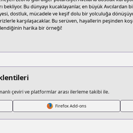
/B074BZ2354/
rı bekliyor. Bu dünyayı kucaklayanlar, en büyük Avcılardan bi
yesi, dostluk, mücadele ve keşif dolu bir yolculuğa dönüşüy
rizlerle karşılaşacaklar. Bu serüven, hayallerin peşinden ko
/hunter-x-hunter
llendiğinin harika bir örneği!
/134625/
lentileri
lı çeviri ve platformlar arası ilerleme takibi ile.
s.html?id=16
Firefox Add-ons