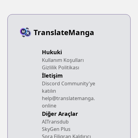
Master" "Pet
Master" wo
Kushi shite
Isekai wo
TranslateManga
Kimama ni
Ikimasu
Hukuki
Kullanım Koşulları
Gizlilik Politikası
İletişim
Discord Community'ye
katılın
help@translatemanga.
online
Diğer Araçlar
AITransdub
SkyGen Plus
Sora Filigran Kaldırıcı