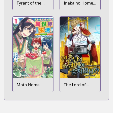
Tyrant of the
Inaka no Home
Tower Defense
Center Otoko no
Game
Jiyuu na Isekai
Seikatsu
Moto Home
The Lord of
Center Tenin no
Coins
Isekai Seikatsu:
Shougou "DIY
Master" "Green