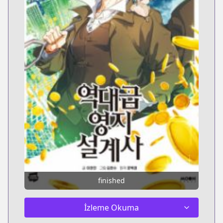
finished
İzleme Okuma