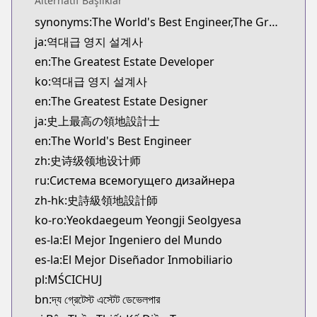
Alternatif Başlıklar
novelUpdates
synonyms:The World's Best Engineer,The Greatest Estate Designer,Yeokdaegeup Yeongji Seolgyesa
https://www.novelupdates.com/series/the-greates
ja:역대급 영지 설계사
Official English
Official English
en:The Greatest Estate Developer
https://www.webtoons.com/en/fantasy/the-greatest
ko:역대급 영지 설계사
Webtoons
en:The Greatest Estate Designer
Webtoons
ja:史上最高の領地設計士
https://www.webtoons.com/es/fantasy/the-greatest
en:The World's Best Engineer
Webtoons
zh:史诗级领地设计师
Webtoons
https://www.webtoons.com/fr/fantasy/estatedevelo
ru:Система всемогущего дизайнера
Webtoons
zh-hk:史詩級領地設計師
Webtoons
ko-ro:Yeokdaegeum Yeongji Seolgyesa
https://www.webtoons.com/zh-hant/fantasy/estate
es-la:El Mejor Ingeniero del Mundo
Webtoons
es-la:El Mejor Diseñador Inmobiliario
Webtoons
pl:MŚCICHUJ
https://www.webtoons.com/th/fantasy/the-greatest
Dongman Manhua
bn:দ্য গ্রেটেস্ট এস্টেট ডেভেলপার
Dongman Manhua