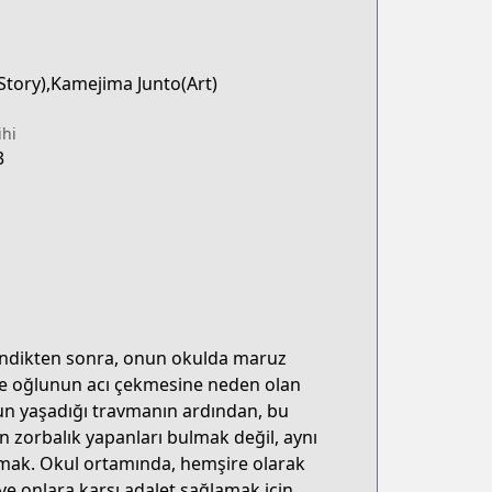
Story),Kamejima Junto(Art)
ihi
3
rendikten sonra, onun okulda maruz
 ve oğlunun acı çekmesine neden olan
nun yaşadığı travmanın ardından, bu
n zorbalık yapanları bulmak değil, aynı
amak. Okul ortamında, hemşire olarak
ve onlara karşı adalet sağlamak için