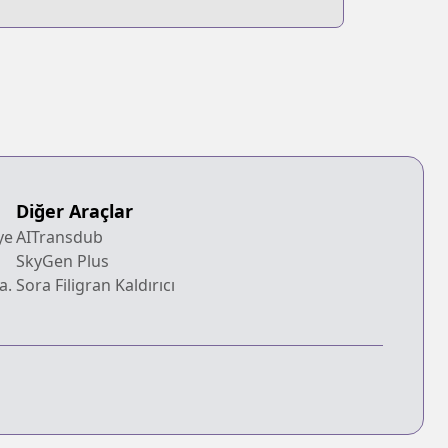
Diğer Araçlar
ye
AITransdub
SkyGen Plus
a.
Sora Filigran Kaldırıcı