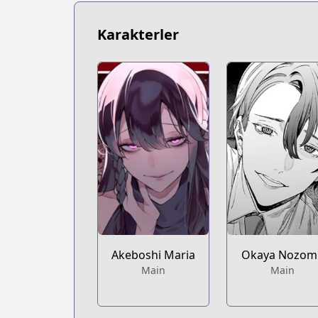
https://bookwalker.jp/series/430116
Tonari no Young Jump
Karakterler
Tonari no Young Jump
https://tonarinoyj.jp/episode/485600
Akeboshi Maria
Okaya Nozom
Main
Main