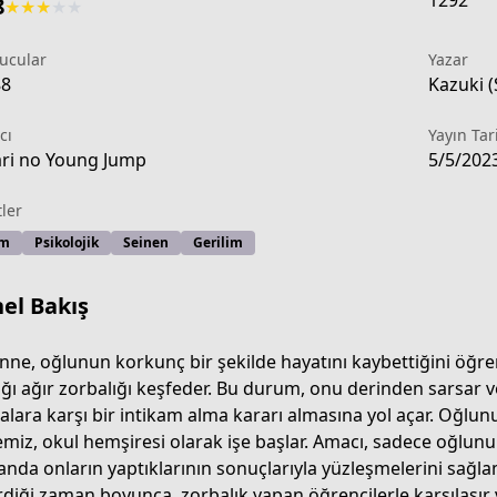
1292
8
★
★
★
★
★
ucular
Yazar
88
Kazuki (
cı
Yayın Tar
ri no Young Jump
5/5/202
tler
am
Psikolojik
Seinen
Gerilim
el Bakış
anne, oğlunun korkunç bir şekilde hayatını kaybettiğini öğ
ığı ağır zorbalığı keşfeder. Bu durum, onu derinden sarsar
alara karşı bir intikam alma kararı almasına yol açar. Oğlu
1afe-43da-a88b-0a790c64939e
miz, okul hemşiresi olarak işe başlar. Amacı, sadece oğlunu
nda onların yaptıklarının sonuçlarıyla yüzleşmelerini sağl
rdiği zaman boyunca, zorbalık yapan öğrencilerle karşılaşır 