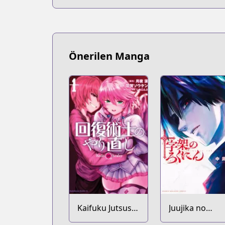
Önerilen Manga
Kaifuku Jutsushi
Juujika no
no Yarinaoshi
Rokunin