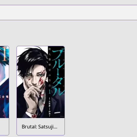
Brutal: Satsujin
Keisatsukan no