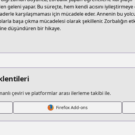
FC14
den geleni yapar. Bu süreçte, hem kendi acısını iyileştirmeye
kaderle karşılaşmaması için mücadele eder. Annenin bu yolc
plarla başa çıkma mücadelesi olarak şekillenir. Zorbalığın et
/maria-no-danzai
ine düşündüren bir hikaye.
/786012
lentileri
lı çeviri ve platformlar arası ilerleme takibi ile.
Firefox Add-ons
.html?id=3jiaz9h