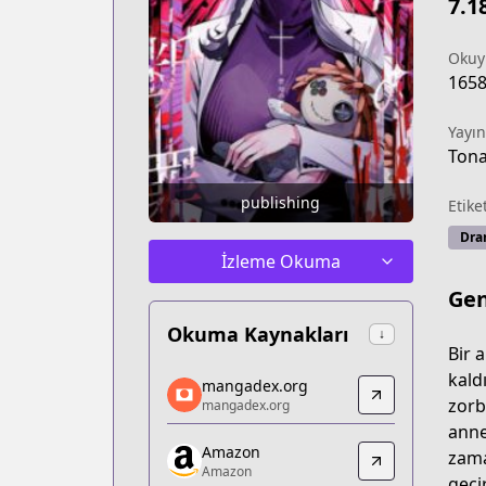
7.1
Okuy
165
Yayın
Tona
publishing
Etike
Dr
İzleme Okuma
Gen
Okuma Kaynakları
↓
Bir 
mangadex.org
kald
mangadex.org
mangadex.org
zorb
mangadex.org
https://mangadex.org/title/3ad8d2f2-
anne
Amazon
Amazon
zama
Amazon
Amazon
geçi