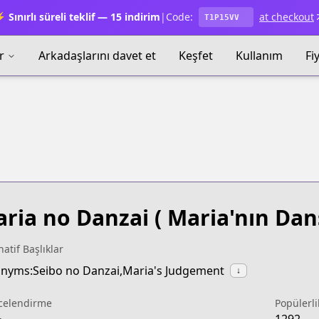
 Sınırlı süreli teklif — 15 indirim
|
Code:
at checkout
T1P15VV
r
Arkadaşlarını davet et
Keşfet
Kullanım
Fi
ria no Danzai
( Maria'nın Dans
natif Başlıklar
nyms:Seibo no Danzai,Maria's Judgement
↓
celendirme
Popülerli