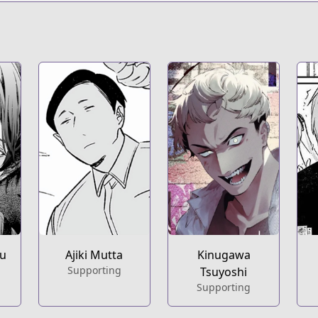
1361192121329
u
Ajiki Mutta
Kinugawa
Supporting
Tsuyoshi
Supporting