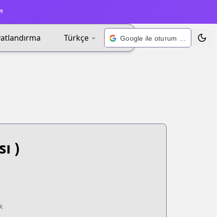
yatlandırma
Türkçe
Google ile oturum açın
Tema 
ı )
k