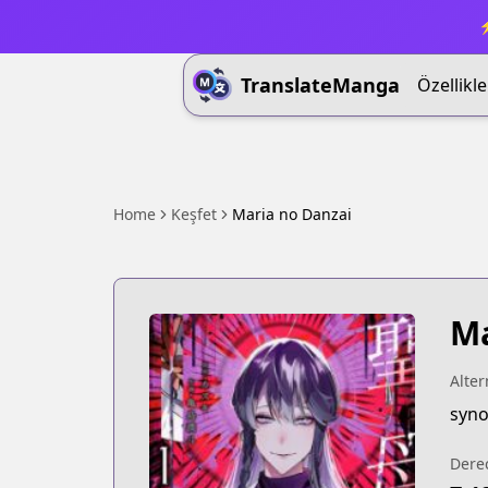
⚡
TranslateManga
Özellikle
Home
Keşfet
Maria no Danzai
Ma
Alter
syno
Dere