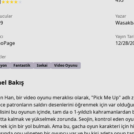
493
1
★
★
★
★
★
ucular
Yazar
99
Wasakba
cı
Yayın Tar
aoPage
12/28/2
tler
iyon
Fantastik
Isekai
Video Oyunu
el Bakış
in Han, bir video oyunu meraklısı olarak, "Pick Me Up" adlı 
ce patronların saldırı desenlerini öğrenmek için var olduğ
isini bu oyunun içinde, tam da o 1-yıldızlı kahramanlardan b
tta kalmak ve yükselmek zorunda. Seojin, kontrol eden oyun
ek için bir yol bulmalı. Ama bu, gacha oyun karakteri için h
ısında onu yöneten bir oyuncu var ve bu kişi adeta onun tanr