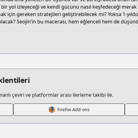
1552
l bir yol izleyeceği ve kendi gücünü nasıl keşfedeceği mer
ak için gereken stratejileri geliştirebilecek mi? Yoksa 1-yı
lacak? Seojin’in bu macerası, hem eğlenceli hem de düşünd
/픽-미-업/3205
4825
lentileri
lı çeviri ve platformlar arası ilerleme takibi ile.
Firefox Add-ons