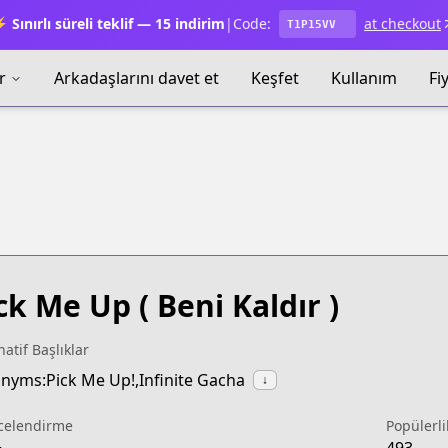
 Sınırlı süreli teklif — 15 indirim
|
Code:
at checkout
T1P15VV
r
Arkadaşlarını davet et
Keşfet
Kullanım
Fi
ck Me Up
( Beni Kaldır )
natif Başlıklar
nyms:Pick Me Up!,Infinite Gacha
↓
celendirme
Popülerli