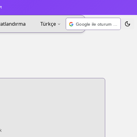
yatlandırma
Türkçe
Google ile oturum açın
Tema 
k