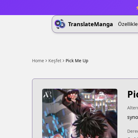
⚡
TranslateManga
Özellikle
Home
Keşfet
Pick Me Up
Pi
Alter
syno
Dere