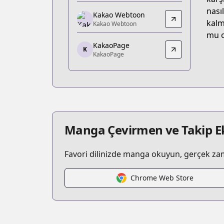
https://piccoma.com/web/product/12
nası
Kakao Webtoon
Kakao Webtoon
kalm
Kakao Webtoon
Kakao Webtoon
mu o
KakaoPage
https://webtoon.kakao.com/content
K
KakaoPage
KakaoPage
KakaoPage
https://page.kakao.com/content/6091
Manga Çevirmen ve Takip Ek
Favori dilinizde manga okuyun, gerçek zaman
Chrome Web Store