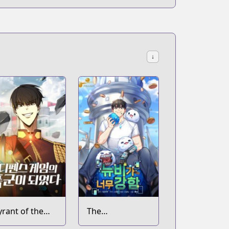
↓
yrant of the
The
ower Defense
Overpowered