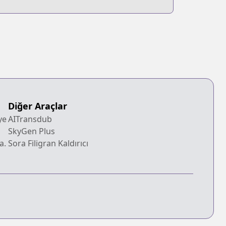
ame
Newbie
Diğer Araçlar
ye
AITransdub
SkyGen Plus
a.
Sora Filigran Kaldırıcı