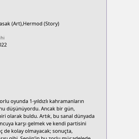
sak (Art),Hermod (Story)
ihi
022
zorlu oyunda 1-yıldızlı kahramanların
unu düşünüyordu. Ancak bir gün,
iri olarak buldu. Artık, bu sanal dünyada
cuya karşı gelmek ve kendi partisini
iç de kolay olmayacak; sonuçta,
ısı gibi. Seojin’in bu zorlu mücadelede