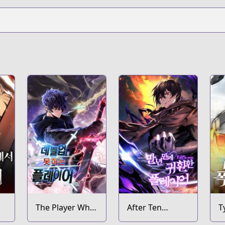
The Player Who
After Ten
T
Can't Level Up
Millennia in Hell
T