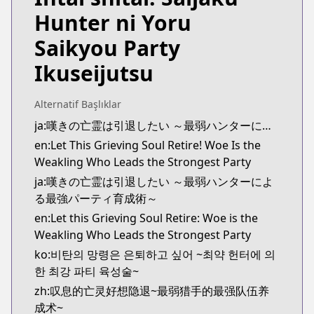
https://comic-walker.com/contents/detail/KDCW
Hunter ni Yoru
Kitsu
Kitsu
Saikyou Party
https://kitsu.app/manga/56143
Ikuseijutsu
MangaUpdates
MangaUpdates
https://www.mangaupdates.com/series.html?id=1
Alternatif Başlıklar
novelUpdates
ja:嘆きの亡霊は引退したい ～最弱ハンターによる最強パーティ育成術～
novelUpdates
en:Let This Grieving Soul Retire! Woe Is the
https://www.novelupdates.com/series/strange-gri
Weakling Who Leads the Strongest Party
Book☆Walker
ja:嘆きの亡霊は引退したい ～最弱ハンターによ
Book☆Walker
る最強パーティ育成術～
https://bookwalker.jp/series/223826/list
en:Let this Grieving Soul Retire: Woe is the
Official English
Weakling Who Leads the Strongest Party
Official English
ko:비탄의 망령은 은퇴하고 싶어 ~최약 헌터에 의
https://yenpress.com/series/let-this-grieving-soul
한 최강 파티 육성술~
zh:叹息的亡灵好想隐退~最弱猎手的最强队伍养
成术~