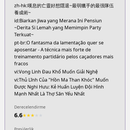
zh-hk:嘆息的亡靈好想隱退~最弱獵手的最强隊伍
養成術~
id:Biarkan Jiwa yang Merana Ini Pensiun
~Derita Si Lemah yang Memimpin Party
Terkuat~
pt-br:O fantasma da lamentação quer se
aposentar - A técnica mais forte de
treinamento partidário pelos caçadores mais
fracos
vi:Vong Linh Đau Khổ Muốn Giải Nghệ
vi:Thủ Lĩnh Của "Hồn Ma Than Khóc" Muốn
Được Nghi Hưu: Kẻ Huấn Luyện Đội Hình
Mạnh Nhất Là Thợ Săn Yếu Nhất
Derecelendirme
6.6
★
★
★
★
★
Popülerlik