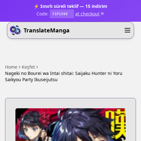
⚡ Sınırlı süreli teklif — 15 indirim
Code:
at checkout
T1P15VV
TranslateManga
Home
Keşfet
Nageki no Bourei wa Intai shitai: Saijaku Hunter ni Yoru
Saikyou Party Ikuseijutsu