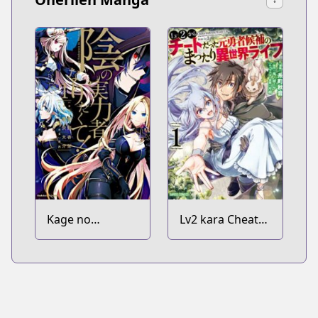
Kage no
Lv2 kara Cheat
Jitsuryokusha ni
datta
Naritakute!
Motoyuusha
Kouho no
Mattari Isekai
Life