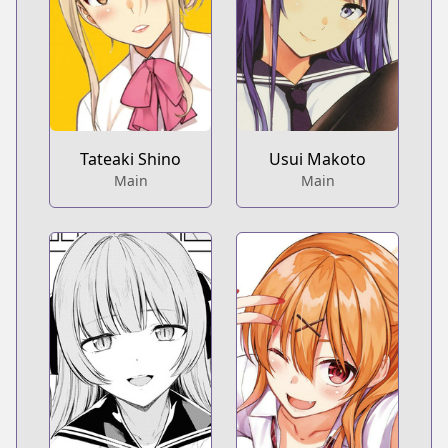
Tateaki Shino
Usui Makoto
Main
Main