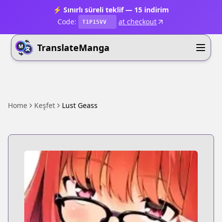
⚡ Sınırlı süreli teklif — 15 indirim
Code:
at checkout
T1P15VV
TranslateManga
Home
Keşfet
Lust Geass