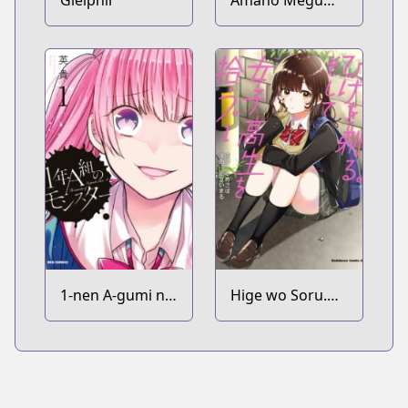
Gleipnir
Amano Megumi
wa Sukidarake!
1-nen A-gumi no
Hige wo Soru.
Monster
Soshite
Joshikousei wo
Hirou.