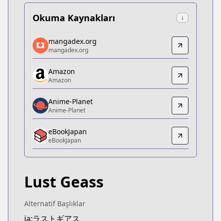
Okuma Kaynakları
↓
mangadex.org
mangadex.org
mangadex.org
mangadex.org
https://mangadex.org/title/5865a005-f97c-475d-8
Amazon
Amazon
Amazon
Amazon
https://www.amazon.co.jp/dp/B07PJM8LXS
Anime-Planet
Anime-Planet
Anime-Planet
Anime-Planet
eBookJapan
https://www.anime-planet.com/manga/lust-geass
eBookJapan
eBookJapan
eBookJapan
https://ebookjapan.yahoo.co.jp/books/483455
Lust Geass
Official Raw
Official Raw
https://comic-walker.com/contents/detail/KDCW
Alternatif Başlıklar
Kitsu
ja:ラストギアス