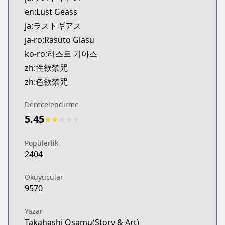
Kitsu
en:Lust Geass
https://kitsu.app/manga/54680
ja:ラストギアス
CDJapan
ja-ro:Rasuto Giasu
CDJapan
ko-ro:러스트 기아스
https://www.anime-planet.com/manga/https://ww
MangaUpdates
zh:性欲禁咒
MangaUpdates
zh:色欲禁咒
https://www.mangaupdates.com/series.html?id=1
Book☆Walker
Derecelendirme
Book☆Walker
5.45
★
★
★
★
★
https://bookwalker.jp/series/174984/list
Official English
Popülerlik
Official English
2404
https://yenpress.com/series/lust-geass
Okuyucular
9570
Yazar
Takahashi Osamu(Story & Art)