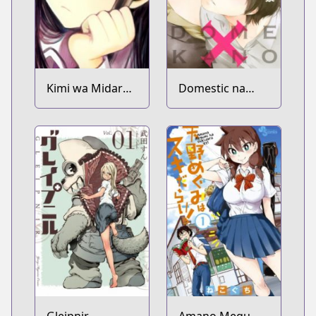
Kimi wa Midara
Domestic na
na Boku no Joou
Kanojo