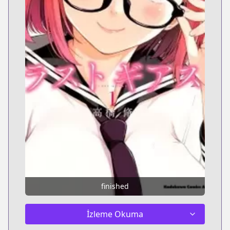
finished
İzleme Okuma