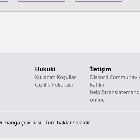
Anthology
Akari dake
Slime Datta Ken
Hukuki
İletişim
Kullanım Koşulları
Discord Community'
Gizlilik Politikası
katılın
help@translatemang
online
 manga çeviricisi - Tüm haklar saklıdır.