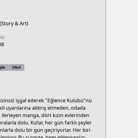
Story & Art)
ihi
08
şkı
Okul
izinsiz işgal ederek "Eğlence Kulübü"nü
kli uyarılarına aldırış etmeden, odada
ilerleyen manga, dört kızın evlerinden
alarla dolu. Kızlar, her gün farklı şeyler
arla dolu bir gün geçiriyorlar. Her biri
leniyor. Bu süreçte, hem eğleniyorlar