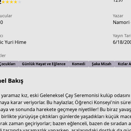
1297
2
★
★
★
★
★
ucular
Yazar
80
Namori (
cı
Yayın Tar
c Yuri Hime
6/18/20
tler
Çocukları
Günlük Hayat ve Eğlence
Komedi
Şaka Mizah
Kızlar A
el Bakış
 yaramaz kız, eski Geleneksel Çay Seremonisi kulüp odasını 
aya karar veriyorlar. Bu haylazlar, Öğrenci Konseyi'nin süre
aya ve sonunda harekete geçmeye niyetliler! Bu biraz yavaş 
d776-48c3-b29f-d345e65f272b
p birlikte yürüyüşe çıktıkları günlerde yaşadıkları küçük macer
rak zaman geçiriyorlar; bazen eğlenceli, bazen de sıradan anl
i tarzında yaramazlık yaparken, aralarındaki dostluk da güç