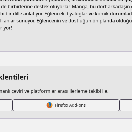
R4NJ
de birbirlerine destek oluyorlar. Manga, bu dört arkadaşın 
hi bir dille anlatıyor. Eğlenceli diyaloglar ve komik durumla
fli anlar sunuyor. Eğlencenin ve dostluğun ön planda oldu
yuru-yuri
rıyor!
/122019
ruyuri
lentileri
lı çeviri ve platformlar arası ilerleme takibi ile.
Firefox Add-ons
s.html?id=32965