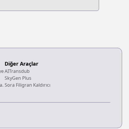
Diğer Araçlar
ye
AITransdub
SkyGen Plus
a.
Sora Filigran Kaldırıcı