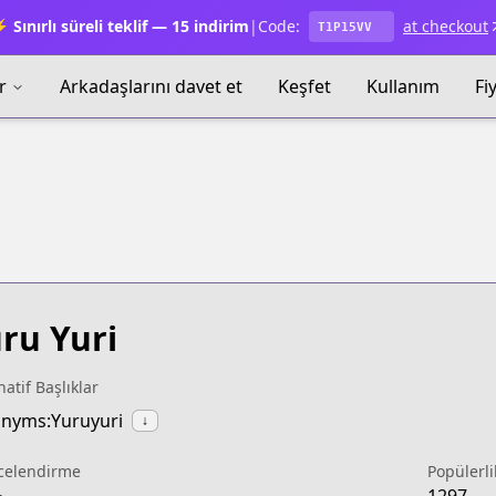
 Sınırlı süreli teklif — 15 indirim
|
Code:
at checkout
T1P15VV
r
Arkadaşlarını davet et
Keşfet
Kullanım
Fi
ru Yuri
natif Başlıklar
nyms:Yuruyuri
↓
celendirme
Popülerli