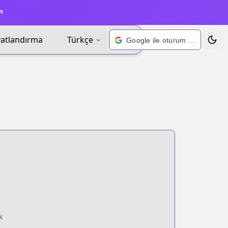
yatlandırma
Türkçe
Google ile oturum açın
Tema 
k