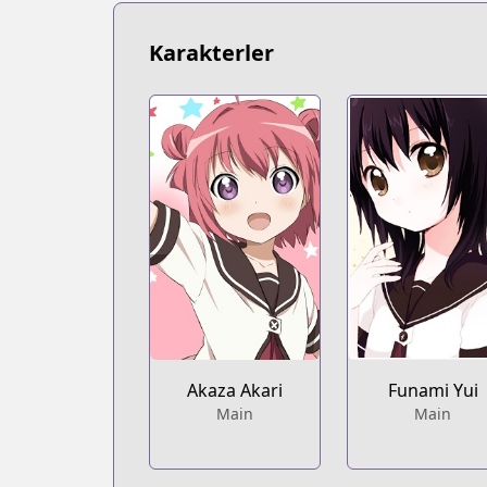
https://bookwalker.jp/series/1938/list
Karakterler
Akaza Akari
Funami Yui
Main
Main