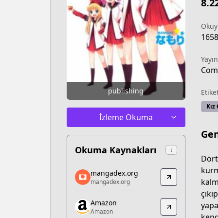
8.2
Okuy
165
Yayın
Comi
publishing
Etike
Kız 
İzleme Okuma
Gen
Okuma Kaynakları
↓
Dört
mangadex.org
kurm
mangadex.org
mangadex.org
kalm
mangadex.org
https://mangadex.org/title/6306c976-
çıkı
Amazon
Amazon
yapa
Amazon
Amazon
kend