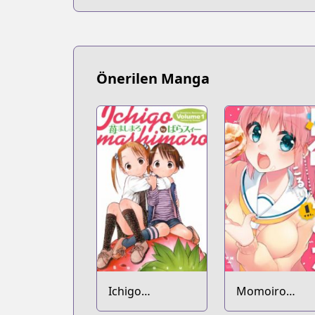
Önerilen Manga
Ichigo
Momoiro
Mashimaro
Trance