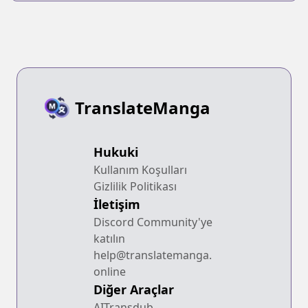
TranslateManga
Hukuki
Kullanım Koşulları
Gizlilik Politikası
İletişim
Discord Community'ye
katılın
help@translatemanga.
online
Diğer Araçlar
AITransdub