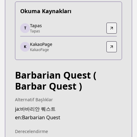
Okuma Kaynakları
Tapas
Tapas
T
Tapas
Tapas
https://tapas.io/series/barbarian-quest/info
KakaoPage
KakaoPage
K
KakaoPage
KakaoPage
https://page.kakao.com/home?seriesId=57943457
Barbarian Quest
(
Barbar Quest )
Alternatif Başlıklar
ja:바바리안 퀘스트
en:Barbarian Quest
Derecelendirme