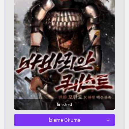
finished
İzleme Okuma