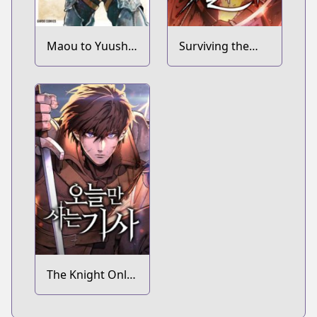
Maou to Yuusha
Surviving the
no Tatakai no
Game as a
Ura de
Barbarian
The Knight Only
Lives Today