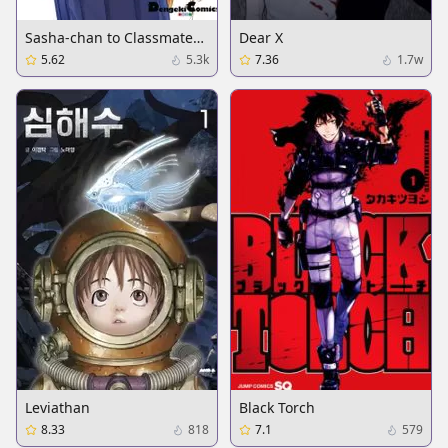
Sasha-chan to Classmate
Dear X
Otaku-kun
5.62
5.3k
7.36
1.7w
Leviathan
Black Torch
8.33
818
7.1
579