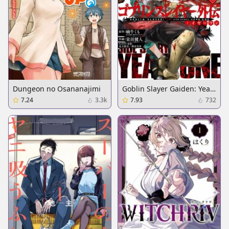
Dungeon no Osananajimi
Goblin Slayer Gaiden: Year
One
7.24
3.3k
7.93
732