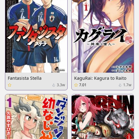
Fantasista Stella
KaguRai: Kagura to Raito
3.3w
7.01
1.7w