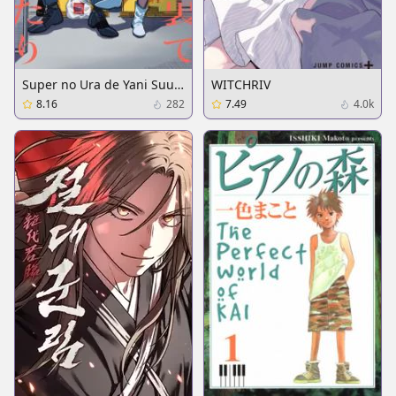
Super no Ura de Yani Suu
WITCHRIV
Futari
8.16
282
7.49
4.0k