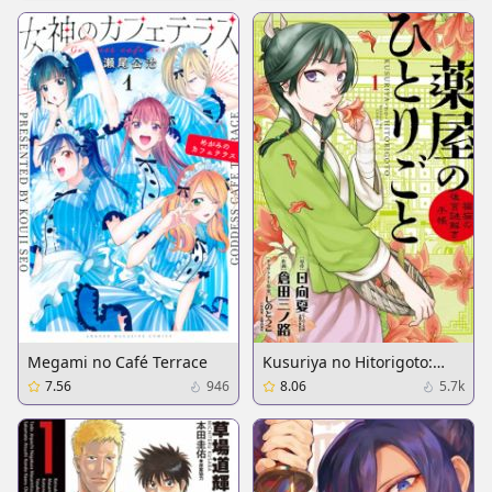
Megami no Café Terrace
Kusuriya no Hitorigoto:
Maomao no Koukyuu
7.56
946
8.06
5.7k
Nazotoki Techou