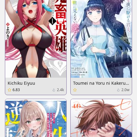
Kichiku Eiyuu
Toumei na Yoru ni Kakeru
Kimi to, Me ni Mienai Koi
6.83
2.4k
2.0w
wo Shita.