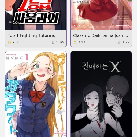
Top 1 Fighting Tutoring
Class no Daikirai na Joshi
to Kekkon suru Koto ni
7.01
1.2w
7.17
1.2k
Natta.