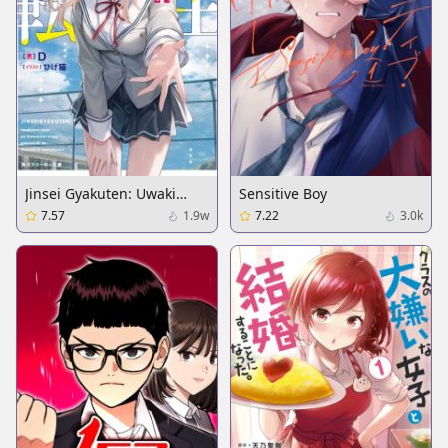
Jinsei Gyakuten: Uwaki
Sensitive Boy
sare, Enzai wo Kiserareta
7.57
1.9w
7.22
3.0k
Ore ga, Gakuen Ichi no
Bishoujo ni Natsukareru