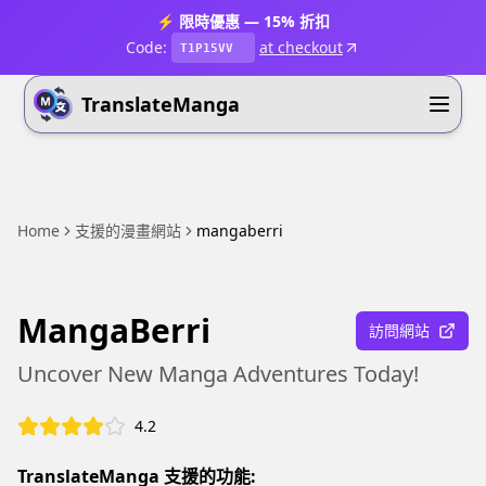
⚡ 限時優惠 — 15% 折扣
Code:
at checkout
T1P15VV
TranslateManga
Home
支援的漫畫網站
mangaberri
MangaBerri
訪問網站
Uncover New Manga Adventures Today!
4.2
TranslateManga 支援的功能: