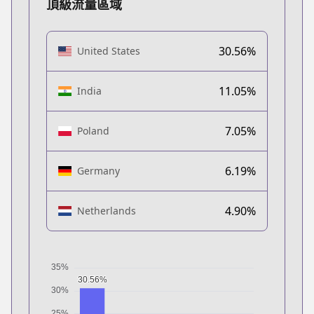
頂級流量區域
30.56%
United States
11.05%
India
7.05%
Poland
6.19%
Germany
4.90%
Netherlands