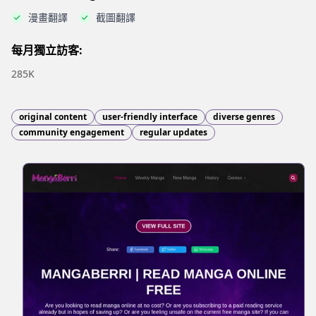
漫畫翻譯
截圖翻譯
每月獨立訪客:
285K
original content
user-friendly interface
diverse genres
community engagement
regular updates