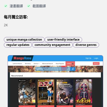
漫畫翻譯
截圖翻譯
每月獨立訪客:
2K
unique manga collection
user-friendly interface
regular updates
community engagement
diverse genres