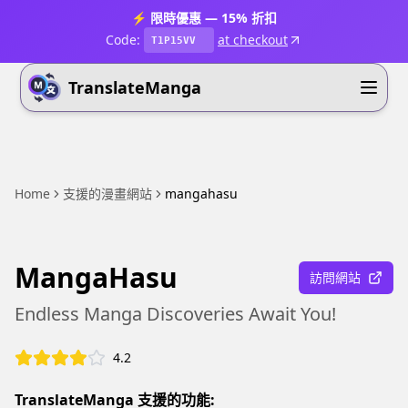
⚡ 限時優惠 — 15% 折扣
Code:
at checkout
T1P15VV
TranslateManga
Home
支援的漫畫網站
mangahasu
MangaHasu
訪問網站
Endless Manga Discoveries Await You!
4.2
TranslateManga 支援的功能: