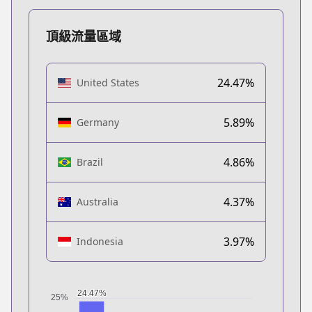
頂級流量區域
24.47%
United States
5.89%
Germany
4.86%
Brazil
4.37%
Australia
3.97%
Indonesia