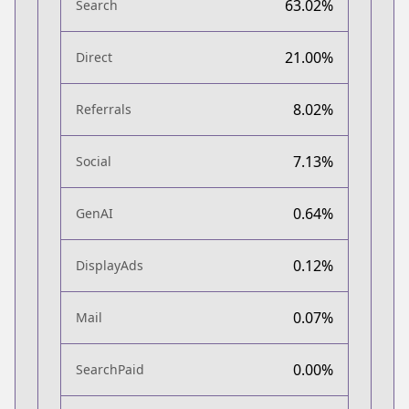
63.02%
Search
21.00%
Direct
8.02%
Referrals
7.13%
Social
0.64%
GenAI
0.12%
DisplayAds
0.07%
Mail
0.00%
SearchPaid