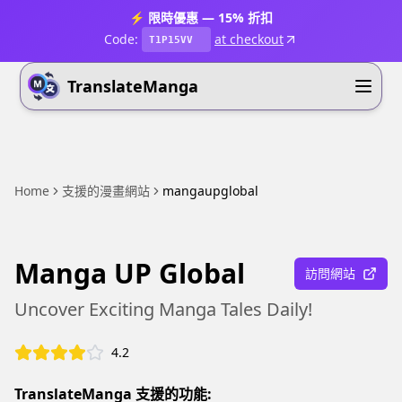
⚡ 限時優惠 — 15% 折扣
Code:
at checkout
T1P15VV
TranslateManga
Home
支援的漫畫網站
mangaupglobal
Manga UP Global
訪問網站
Uncover Exciting Manga Tales Daily!
4.2
TranslateManga 支援的功能: