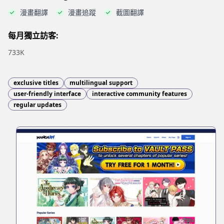
漫畫翻譯
漫畫追蹤
截圖翻譯
每月獨立訪客:
733K
exclusive titles
multilingual support
user-friendly interface
interactive community features
regular updates