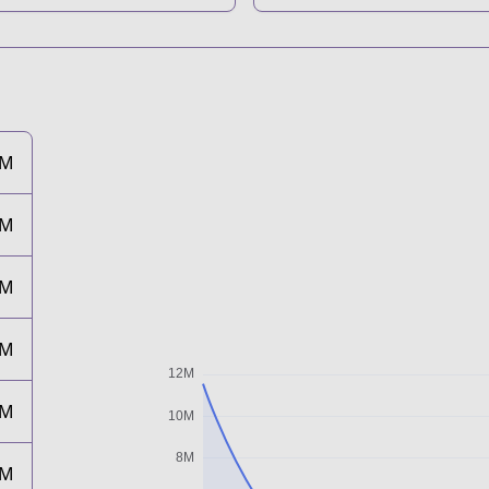
2M
6M
4M
3M
2M
2M