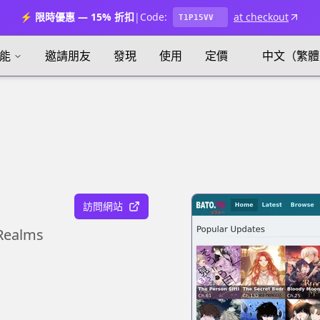
⚡ 限時優惠 — 15% 折扣
|
Code:
at checkout
T1P15VV
能
邀請朋友
發現
使用
定價
中文（繁體
訪問網站
Realms