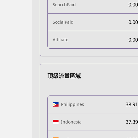
0.0
SearchPaid
0.0
SocialPaid
0.0
Affiliate
頂級流量區域
38.9
Philippines
37.3
Indonesia