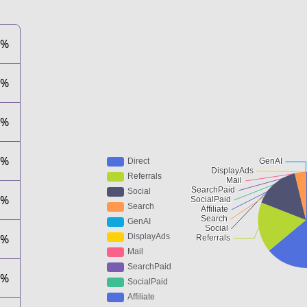
9%
6%
7%
8%
0%
0%
0%