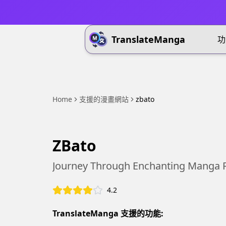
TranslateManga
功
Home
支援的漫畫網站
zbato
ZBato
Journey Through Enchanting Manga 
4.2
TranslateManga 支援的功能: