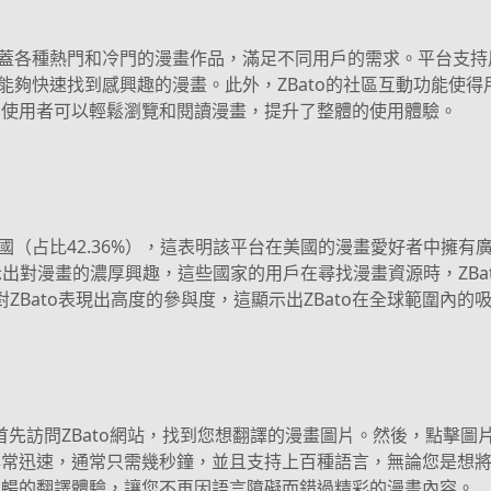
，涵蓋各種熱門和冷門的漫畫作品，滿足不同用戶的需求。平台支
戶能夠快速找到感興趣的漫畫。此外，ZBato的社區互動功能使
，使用者可以輕鬆瀏覽和閱讀漫畫，提升了整體的使用體驗。
美國（占比42.36%），這表明該平台在美國的漫畫愛好者中擁
也顯示出對漫畫的濃厚興趣，這些國家的用戶在尋找漫畫資源時，ZB
樣對ZBato表現出高度的參與度，這顯示出ZBato在全球範圍內
的圖片，首先訪問ZBato網站，找到您想翻譯的漫畫圖片。然後，點擊圖片旁
非常迅速，通常只需幾秒鐘，並且支持上百種語言，無論您是想
流暢的翻譯體驗，讓您不再因語言障礙而錯過精彩的漫畫內容。