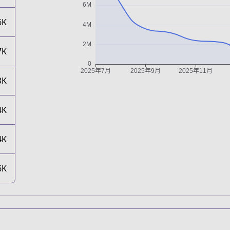
6K
7K
3K
4K
4K
6K