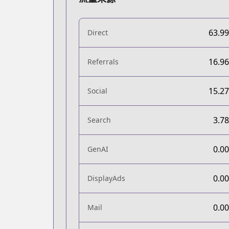
63.9
Direct
16.9
Referrals
15.2
Social
3.7
Search
0.0
GenAI
0.0
DisplayAds
0.0
Mail