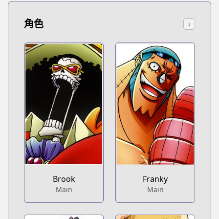
角色
↓
Brook
Franky
Main
Main