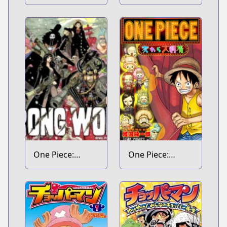
One Piece:
One Piece:
Strong World
Mugiwara
Daigekijou