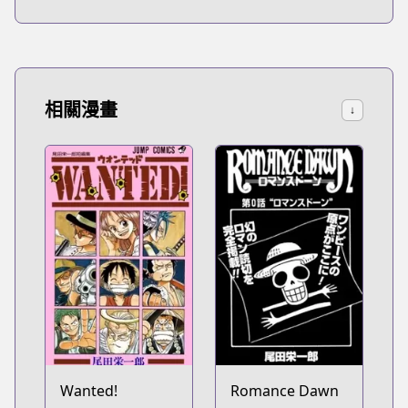
相關漫畫
↓
Wanted!
Romance Dawn