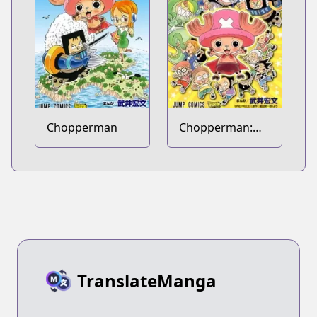
Chopperman
Chopperman:
Yuke Yuke!
Minna no
Chopper-sensei
TranslateManga