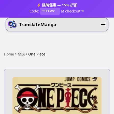
⚡ 限時優惠 — 15% 折扣
Code:
at checkout
T1P15VV
TranslateManga
Home
發現
One Piece