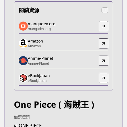
閱讀資源
↓
mangadex.org
mangadex.org
mangadex.org
mangadex.org
https://mangadex.org/title/a1c7c817-4e59-43b7-9
Amazon
Amazon
Amazon
Amazon
https://www.amazon.co.jp/dp/B07CKFRZGW
Anime-Planet
Anime-Planet
Anime-Planet
Anime-Planet
eBookJapan
https://www.anime-planet.com/manga/one-piece
eBookJapan
eBookJapan
eBookJapan
https://ebookjapan.yahoo.co.jp/books/132082/
One Piece
( 海賊王 )
Official Raw
Official Raw
https://shonenjumpplus.com/episode/108335195
備選標題
Kitsu
ja:ONE PIECE