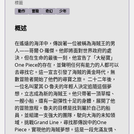
標籤
動作
冒險
奇幻
少年
概述
在遙遠的海洋中，傳說著一位被稱為海賊王的男
人——哥爾·D·羅傑。他即將面對世界政府的處
決，但在生命的最後一刻，他宣告了「大秘寶」
One Piece的存在，並聲明任何有能力的人都可以
去尋找它。這一宣言引發了海賊的黃金時代，無
數冒險者開始了他們的尋寶之旅。 二十二年後，
一位名叫蒙其·D·魯夫的年輕人決定追隨這個夢
想，立志成為新的海賊王。他只帶著一頂草帽、
一艘小船，還有一副彈性十足的身體，展開了他
的冒險旅程。魯夫的目標是找到屬於自己的船
員，並組建一支強大的團隊，駛向大海的未知領
域，挑戰Grand Line，尋找那傳說中的One
Piece，實現他的海賊夢想。這是一段充滿友情、