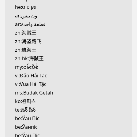
he:וואן פיס
ar:ون بيس
ar:قطعة واحدة
zh:海贼王
zh:海盗路飞
zh:航海王
zh-hk:海賊王
my:ဝမ်းပိစ်
vi:Đảo Hải Tặc
vi:Vua Hải Tặc
ms:Budak Getah
ko:원피스
te:వన్ పీస్
be:Ўан Піс
be:Ўанпіс
be:Ўан-Піс