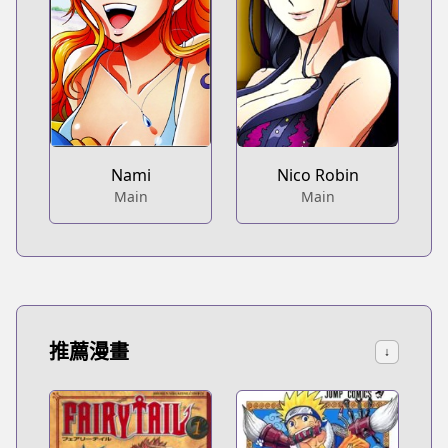
Nami
Nico Robin
Main
Main
推薦漫畫
↓