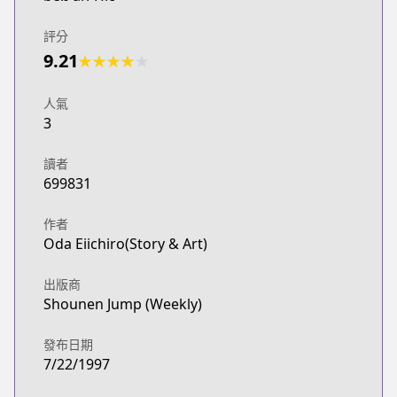
評分
9.21
★
★
★
★
★
人氣
3
讀者
699831
作者
Oda Eiichiro(Story & Art)
出版商
Shounen Jump (Weekly)
發布日期
7/22/1997