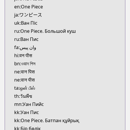
Kitsu
en:One Piece
https://kitsu.app/manga/38
ja:ワンピース
CDJapan
uk:Ван Піс
CDJapan
ru:One Piece. Большой куш
https://www.anime-planet.com/manga/https://ww
MangaUpdates
ru:Ван Пис
MangaUpdates
fa:وان پیس
https://www.mangaupdates.com/series.html?id=3
hi:वन पीस
Book☆Walker
bn:ওয়ান পিস
Book☆Walker
ne:वान पिस
https://bookwalker.jp/series/13002/list
ne:वान पीस
Official English
Official English
ta:ஒன் பீஸ்
https://mangaplus.shueisha.co.jp/titles/100020
th:วันพีซ
mn:Уан Пийс
kk:Уан Пис
kk:One Piece. Батпан құйрық
kk:Бір бөлік