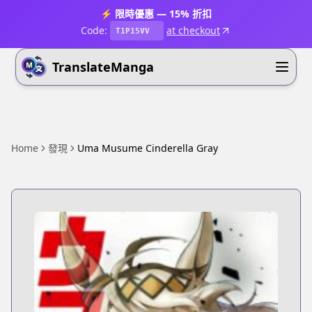
⚡ 限時優惠 — 15% 折扣
Code:
at checkout
T1P15VV
TranslateManga
Home
發現
Uma Musume Cinderella Gray