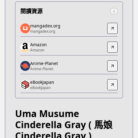
閱讀資源
↓
mangadex.org
mangadex.org
mangadex.org
mangadex.org
https://mangadex.org/title/a9dd451c-3c45-4d66-
Amazon
Amazon
Amazon
Amazon
https://www.amazon.co.jp/dp/B08Y8DYKS4
Anime-Planet
Anime-Planet
Anime-Planet
Anime-Planet
eBookJapan
https://www.anime-planet.com/manga/uma-musum
eBookJapan
eBookJapan
eBookJapan
https://ebookjapan.yahoo.co.jp/books/621318
Uma Musume
Official Raw
Official Raw
Cinderella Gray
( 馬娘
https://ynjn.jp/app/title?tid=1180
Cinderella Gray )
Kitsu