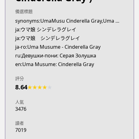
Kitsu
https://kitsu.app/manga/63156
備選標題
CDJapan
synonyms:UmaMusu Cinderella Gray,Uma Musume Cinderella Gray Gaiden: The Mermaid Left Behind
CDJapan
ja:ウマ娘 シンデレラグレイ
https://www.anime-planet.com/manga/https://ww
ja:ウマ娘 シンデレラグレイ
MangaUpdates
ja-ro:Uma Musume - Cinderella Gray
MangaUpdates
ru:Девушки-пони: Серая Золушка
https://www.mangaupdates.com/series.html?id=1
Book☆Walker
en:Uma Musume: Cinderella Gray
Book☆Walker
https://bookwalker.jp/series/284416/list
評分
8.64
★
★
★
★
★
人氣
3476
讀者
7019