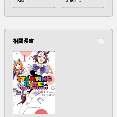
Real
Shiori
Experience: Jimi
na Watashi to
Hen na Ojisan
相關漫畫
↓