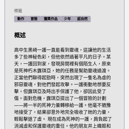
標籤
動作
冒險
獲獎作品
少年
超自然
概述
高中生黑崎一護一直能看到靈魂，這讓他的生活
多了些神秘色彩，但他依然過著平凡的日子。某
天，一護回到家，發現房間裡有個陌生人，原來
是死神朽木露琪亞，她的任務是幫助靈魂過渡。
正當他們聊得起勁時，突然出現了一隻名為虛的
邪惡靈魂，對他們發起攻擊。一護衝動地想要反
擊，但露琪亞及時出手保護了他，卻因此受了
傷。面對危機，露琪亞提出了一個冒險的計劃
——將一半的死神力量轉移給一護。他毫不猶豫
地接受了，結果卻意外地完全吸收了她的力量，
輕鬆擊退了虛。 現在成為死神的一護，肩負起了
消滅虛和保護靈魂的重任。他的朋友井上織姬和