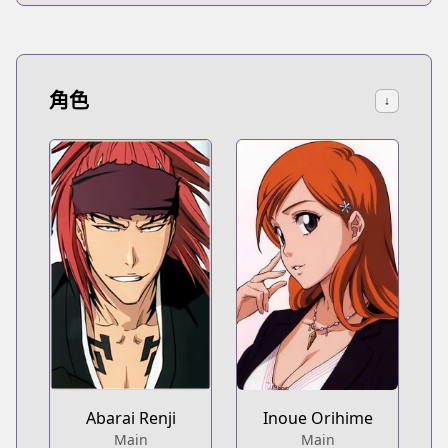
角色
↓
Abarai Renji
Inoue Orihime
Main
Main