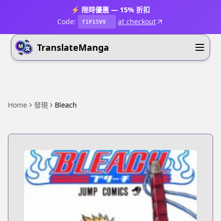
⚡ 限時優惠 — 15% 折扣
Code:
at checkout
T1P15VV
TranslateManga
Home
發現
Bleach