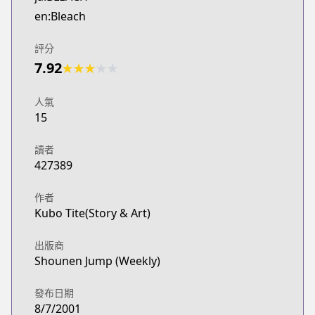
MANGA Plus
en:Bleach
https://mangaplus.shueisha.co.jp/titles/100004
評分
7.92
★
★
★
★
★
人氣
15
讀者
427389
作者
Kubo Tite(Story & Art)
出版商
Shounen Jump (Weekly)
發布日期
8/7/2001