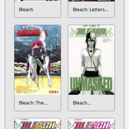
Bleach
Bleach: Letters
From the Other
Side
Bleach: The
Bleach
Unforgivens
Unmasked Short
Stories