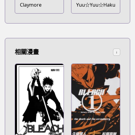
Claymore
Yuu☆Yuu☆Hakusho
相關漫畫
↓