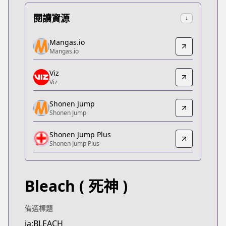
閱讀資源
↓
Mangas.io
Mangas.io
Mangas.io
Mangas.io
https://www.mangas.io/lire/bleach
Viz
Viz
Viz
Viz
https://www.viz.com/shonenjump/chapters/bleac
Shonen Jump
Shonen Jump
Shonen Jump
Shonen Jump
Shonen Jump Plus
https://www.shonenjump.com/j/rensai/bleach.htm
Shonen Jump Plus
Shonen Jump Plus
Shonen Jump Plus
https://shonenjumpplus.com/episode/108335195
Bleach
( 死神 )
MANGA Plus
MANGA Plus
https://mangaplus.shueisha.co.jp/titles/200012
備選標題
MANGA Plus
ja:BLEACH