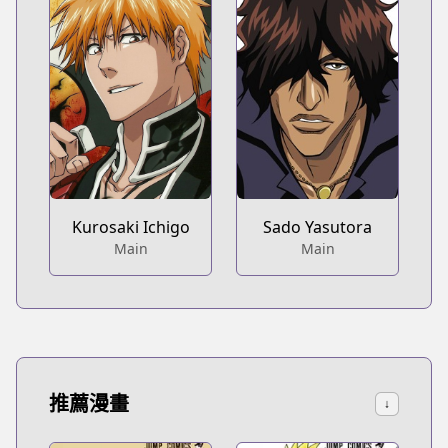
Kurosaki Ichigo
Sado Yasutora
Main
Main
推薦漫畫
↓