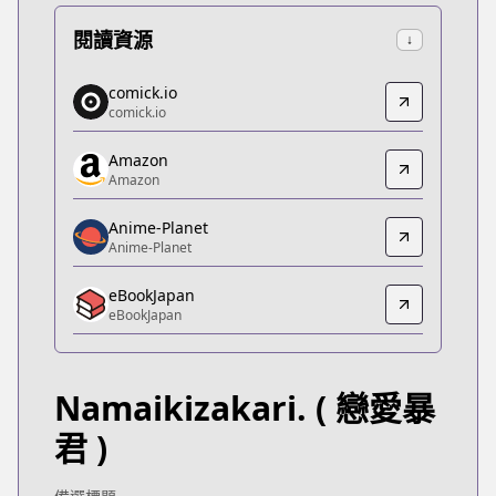
閱讀資源
↓
comick.io
comick.io
comick.io
comick.io
https://comick.io/comic/namaikizakari
Amazon
Amazon
Amazon
Amazon
https://www.amazon.co.jp/-/en/gp/product/B07
Anime-Planet
Anime-Planet
Anime-Planet
Anime-Planet
eBookJapan
https://www.anime-planet.com/manga/namaikizak
eBookJapan
eBookJapan
eBookJapan
https://ebookjapan.yahoo.co.jp/books/248405/
Namaikizakari.
( 戀愛暴
Kitsu
Kitsu
君 )
https://kitsu.app/manga/25496
CDJapan