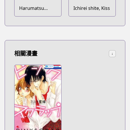
Harumatsu
Ichirei shite, Kiss
Bokura
相關漫畫
↓