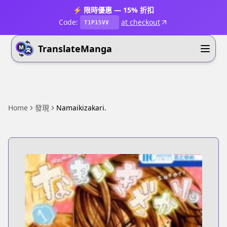
⚡ 限時優惠 — 15% 折扣
Code:
at checkout
T1P15VV
TranslateManga
Home
發現
Namaikizakari.