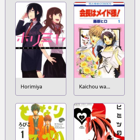
Horimiya
Kaichou wa
Maid-sama!