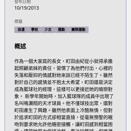
發布日期
10/19/2013
標籤
浪漫
學校
少女
運動
團隊運動
概述
作為一個大家庭的長女，町田由紀從小就得承擔
起照顧弟妹的責任，習慣了為他們付出，心裡的
失落和壓抑的情感對她來說已經不陌生了。雖然
對於自己的感情並不抱太大希望，町田還是決定
成為籃球社的經理，這樣可以更接近她的暗戀對
象。 新學年開始時，加入籃球隊的成員中出現了
名叫鳴瀬翔的天才球員。他不僅球技出眾，還對
町田產生了興趣。雖然他表面上冷酷無情，但對
於追求町田的方式卻相當直接，從毫無預警的親
吻到要求她允許他親密接觸，讓町田感到相當困