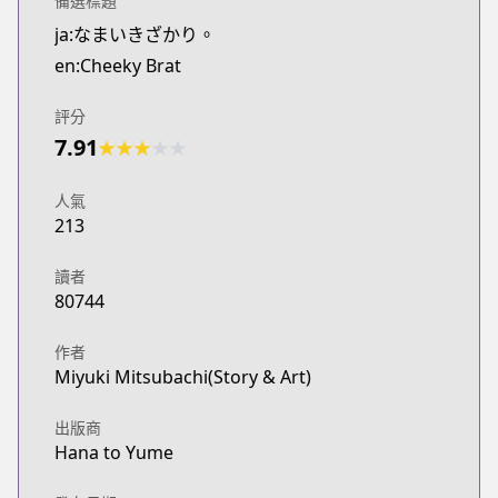
備選標題
CDJapan
ja:なまいきざかり。
https://www.anime-planet.com/manga/https://ww
en:Cheeky Brat
MangaUpdates
MangaUpdates
評分
https://www.mangaupdates.com/series.html?id=1
7.91
Book☆Walker
★
★
★
★
★
Book☆Walker
https://bookwalker.jp/series/21572/list
人氣
213
Official English
Official English
讀者
https://yenpress.com/9781975334352/cheeky-brat-
80744
作者
Miyuki Mitsubachi(Story & Art)
出版商
Hana to Yume