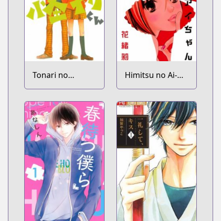
Tonari no
Himitsu no Ai-
Kaibutsu-kun
chan