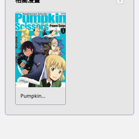
相關漫畫
↓
Pumpkin
Scissors: Power
Snips