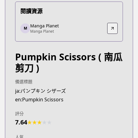
閱讀資源
Manga Planet
Manga Planet
M
Manga Planet
Manga Planet
https://read.mangaplanet.com/comic/6176655c26
Pumpkin Scissors
( 南瓜
剪刀 )
備選標題
ja:パンプキン シザーズ
en:Pumpkin Scissors
評分
7.64
★
★
★
★
★
人氣