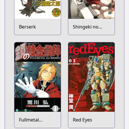
Berserk
Shingeki no
Kyojin
Fullmetal
Red Eyes
Alchemist