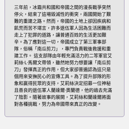
三年前，冰霜共和國和帝國之間的漫長戰爭突然
停火，結束了這場毀滅性的衝突，兩國開始了艱
難的重建之路。然而，帝國的土地上卻因疾病和
飢荒而苦不堪言，許多退伍軍人因為生活困難而
走上了犯罪的道路，讓普通百姓的生活更加艱
辛。為了應對這一切，帝國成立了第三軍事部
隊，俗稱「南瓜剪刀」，專門負責戰後救援和重
建工作。 這支部隊由年輕充滿活力的二等軍官艾
莉絲·L·馬爾文帶領，雖然她努力想要讓「南瓜剪
刀」發揮真正的作用，但大家卻普遍認為這只是
個用來安撫民心的宣傳工具。為了提升部隊的形
象和贏得民眾的支持，艾莉絲決定招募一位神秘
且善良的退伍軍人蘭達爾·奧蘭德，他的過去充滿
了陰影。隨著故事的展開，艾莉絲和蘭達爾將面
對各種挑戰，努力為帝國帶來真正的改變。