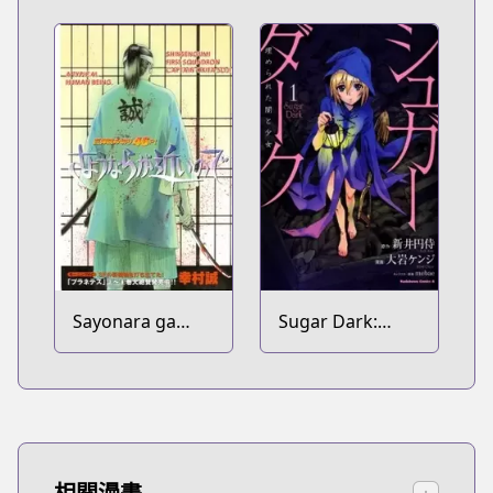
Sayonara ga
Sugar Dark:
Chikai no de
Umerareta Yami
to Shoujo