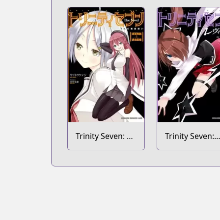
Trinity Seven: 7-
Trinity Seven:
nin no
Levi Ninden
Mashotsukai
The Novel