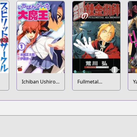
Ichiban Ushiro
Fullmetal
Y
no Daimaou
Alchemist
7