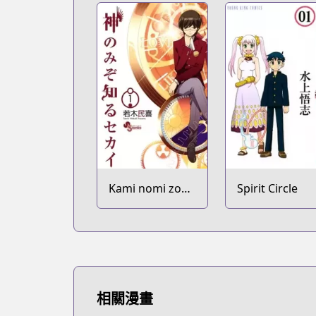
Kami nomi zo
Spirit Circle
Shiru Sekai
相關漫畫