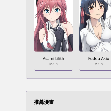
Asami Lilith
Fudou Akio
Main
Main
推薦漫畫