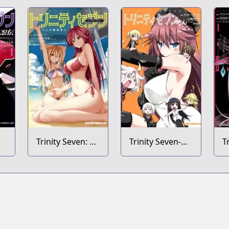
Trinity Seven: 7-
Trinity Seven-
T
nin no
san
L
Mashotsukai
Comic
Anthology