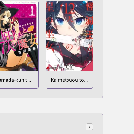
amada-kun to
Kaimetsuou to
-nin no Majo
12-nin no Hoshi
no Miko
↓