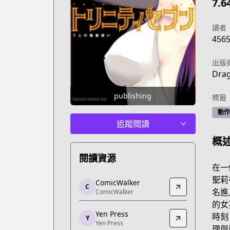
7.6
讀者
456
出版
Dra
publishing
標籤
動作
追蹤閱讀
概
閱讀資源
在一
ComicWalker
聖莉
ComicWalker
C
ComicWalker
名進
ComicWalker
https://comic-walker.com/detail/KC_0
的女
Yen Press
Yen Press
時刻
Y
Yen Press
Yen Press
理與