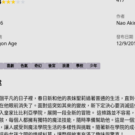
417
4
★
★
★
★
★
作者
56
Nao Akin
商
發布日期
gon Age
12/9/20
喜劇
色氣
奇幻
後宮
浪漫
學校
少年
述
個平凡的日子裡，春日新和他的表妹聖莉過著普通的生活，直到
在他眼前消失了。面對這突如其來的變故，新下定決心要消滅這
入皇家比比利亞學院，展開一段全新的冒險。 這條路並不容易
03186_S?episodeType=comics
孩，每個人都擁有獨特的魔法技能，隨時準備幫助他。這是一個
，讓人感受到魔法學院生活的多樣性與挑戰。隨著新在學院的成
這些女孩之間的情感糾葛，讓整個故事充滿了趣味與驚喜！