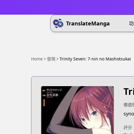
TranslateManga
功
Home
發現
Trinity Seven: 7-nin no Mashotsukai
Tr
備選
syno
評分