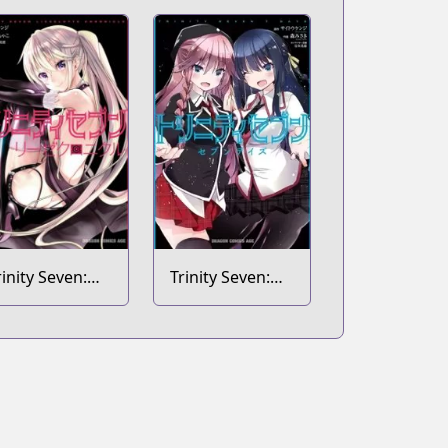
rinity Seven:
Trinity Seven:
iese Chronicle
Seven Days