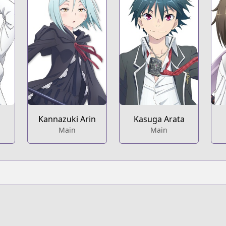
Kannazuki Arin
Kasuga Arata
Main
Main