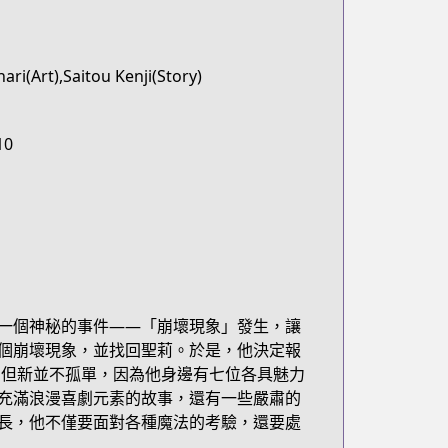
ari(Art),Saitou Kenji(Story)
10
一個神秘的事件——「崩壞現象」發生，讓
個崩壞現象，並找回聖莉。於是，他決定報
，但新並不孤單，因為他身邊有七位各具魅力
充滿浪漫喜劇元素的故事，還有一些嚴肅的
長，他不僅要面對各種魔法的考驗，還要處