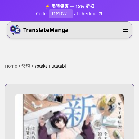
⚡ 限時優惠 — 15% 折扣
Code:
at checkout
T1P15VV
TranslateManga
Home
發現
Yotaka Futatabi