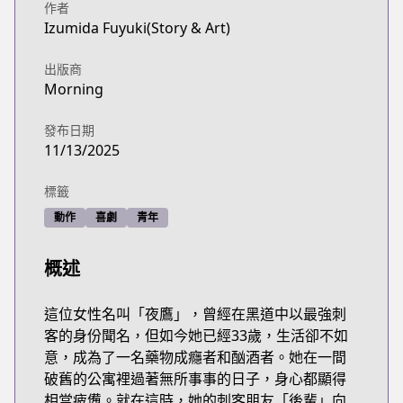
作者
Izumida Fuyuki(Story & Art)
出版商
Morning
發布日期
11/13/2025
標籤
動作
喜劇
青年
概述
這位女性名叫「夜鷹」，曾經在黑道中以最強刺
客的身份聞名，但如今她已經33歲，生活卻不如
意，成為了一名藥物成癮者和酗酒者。她在一間
破舊的公寓裡過著無所事事的日子，身心都顯得
相當疲憊。就在這時，她的刺客朋友「後輩」向