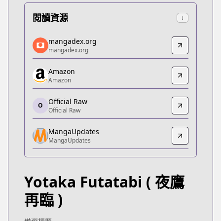
閱讀資源
↓
mangadex.org
mangadex.org
mangadex.org
mangadex.org
https://mangadex.org/title/f21cda14-5352-4ae9-
Amazon
Amazon
Amazon
Amazon
https://www.amazon.co.jp/dp/B0G1MN7MHP
Official Raw
O
Official Raw
Official Raw
Official Raw
MangaUpdates
https://morning.kodansha.co.jp/c/yotakafutatabi.
MangaUpdates
MangaUpdates
MangaUpdates
https://www.mangaupdates.com/series.html?id=4t
Yotaka Futatabi
( 夜鷹
Book☆Walker
Book☆Walker
再臨 )
https://bookwalker.jp/series/556885