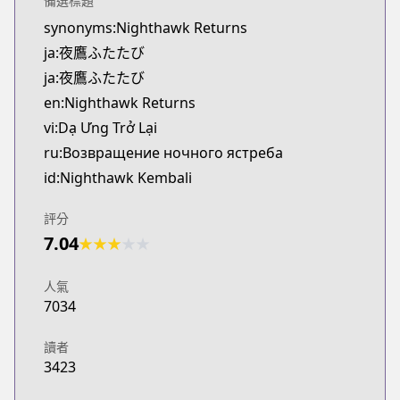
備選標題
synonyms:Nighthawk Returns
ja:夜鷹ふたたび
ja:夜鷹ふたたび
en:Nighthawk Returns
vi:Dạ Ưng Trở Lại
ru:Возвращение ночного ястреба
id:Nighthawk Kembali
評分
7.04
★
★
★
★
★
人氣
7034
讀者
3423