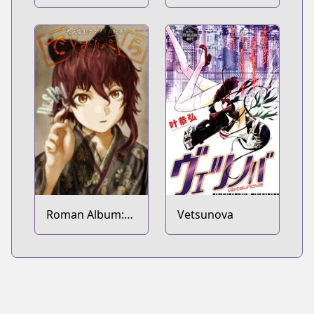
Holograph
Haibane-tachi
Roman Album:
Vetsunova
Taishou Dennou
Dadaism Emaki -
Despera