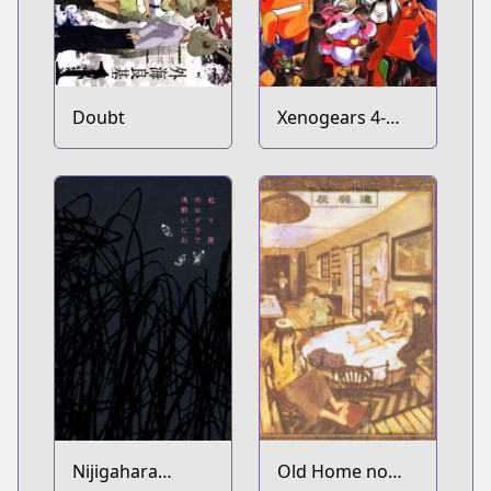
Doubt
Xenogears 4-
koma Comic
Nijigahara
Old Home no