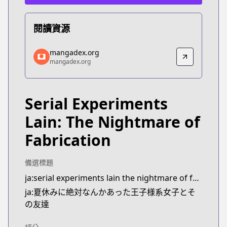
閱讀資源
mangadex.org
mangadex.org
mangadex.org
mangadex.org
https://mangadex.org/title/bc373fdf-0838-4683-b
Serial Experiments
Lain: The Nightmare of
Fabrication
備選標題
ja:serial experiments lain the nightmare of fabrication
ja:夏休みに絶対なんかあった王子様系女子とそ
の友達