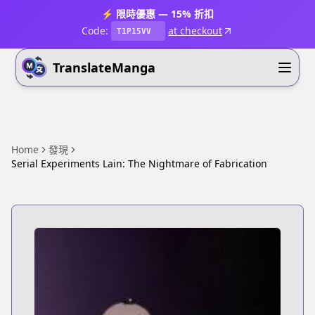
⚡ 限時優惠 — 15% 折扣
Code:
at checkout
T1P15VV
TranslateManga
Home
發現
Serial Experiments Lain: The Nightmare of Fabrication