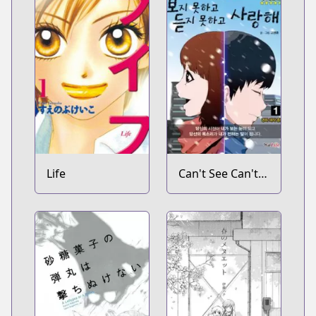
Life
Can't See Can't
Hear But Love