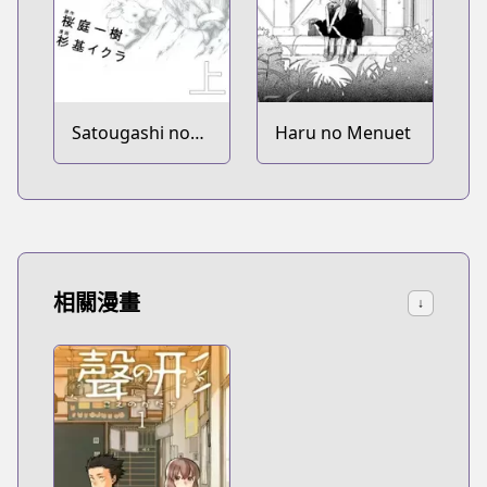
Satougashi no
Haru no Menuet
Dangan wa
Uchinukenai: A
Lollypop or A
Bullet
相關漫畫
↓