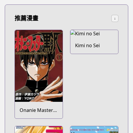
推薦漫畫
↓
Kimi no Sei
Onanie Master
Kurosawa