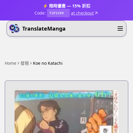
⚡ 限時優惠 — 15% 折扣
Code:
at checkout
T1P15VV
TranslateManga
Home
發現
Koe no Katachi