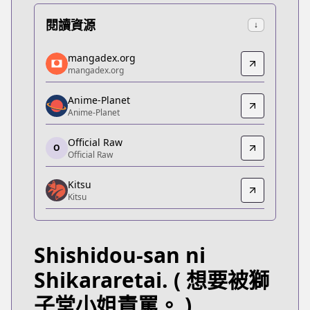
閱讀資源
↓
mangadex.org
mangadex.org
mangadex.org
mangadex.org
https://mangadex.org/title/98bee7a0-4af1-4ecf-a
Anime-Planet
Anime-Planet
Anime-Planet
Anime-Planet
https://www.anime-planet.com/manga/shishidou-sa
Official Raw
O
Official Raw
Official Raw
Official Raw
Kitsu
https://ichijin-plus.com/comics/2309096751124
Kitsu
Kitsu
Kitsu
https://kitsu.app/manga/56093
Shishidou-san ni
MangaUpdates
MangaUpdates
Shikararetai.
( 想要被獅
https://www.mangaupdates.com/series.html?id=d
子堂小姐責罵。 )