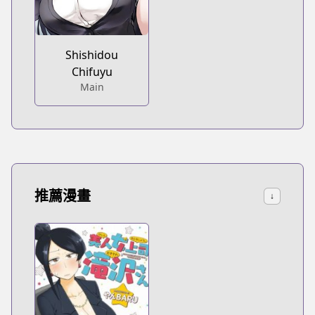
Shishidou
Chifuyu
Main
推薦漫畫
↓