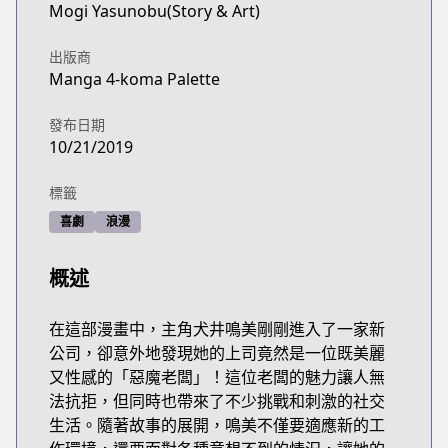
Mogi Yasunobu(Story & Art)
出版商
Manga 4-koma Palette
發布日期
10/21/2019
標籤
喜劇
浪漫
概述
在這部漫畫中，主角犬井鳴美剛剛進入了一家新
公司，卻意外地發現她的上司竟然是一位既美麗
又性感的「惡魔老闆」！這位老闆的魅力讓人無
法抗拒，但同時也帶來了不少挑戰和刺激的社交
生活。隨著故事的展開，鳴美不僅要適應新的工