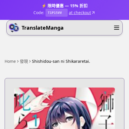
⚡ 限時優惠 — 15% 折扣
Code:
at checkout
T1P15VV
TranslateManga
Home
發現
Shishidou-san ni Shikararetai.