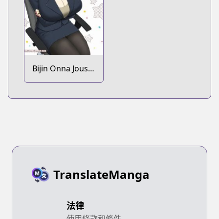
Bijin Onna Joushi
Takizawa-san
TranslateManga
法律
使用條款和條件