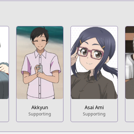
.html?id=rvgofuj
t
Akkyun
Asai Ami
Supporting
Supporting