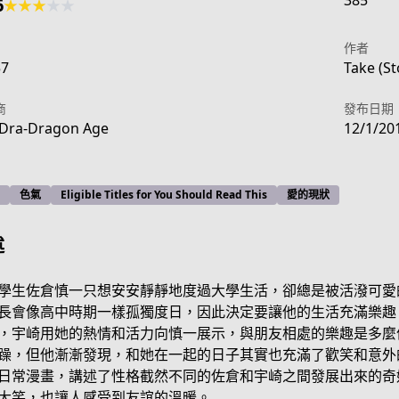
385
6
★
★
★
★
★
作者
57
Take (St
商
發布日期
Dra-Dragon Age
12/1/20
色氣
Eligible Titles for You Should Read This
愛的現狀
述
學生佐倉慎一只想安安靜靜地度過大學生活，卻總是被活潑可愛
長會像高中時期一樣孤獨度日，因此決定要讓他的生活充滿樂趣
，宇崎用她的熱情和活力向慎一展示，與朋友相處的樂趣是多麼
8b12-4a4d-9c6d-2487028fe319
躁，但他漸漸發現，和她在一起的日子其實也充滿了歡笑和意外
日常漫畫，講述了性格截然不同的佐倉和宇崎之間發展出來的奇
大笑，也讓人感受到友誼的溫暖。