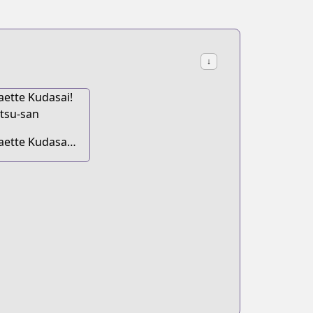
↓
aette Kudasai!
kutsu-san