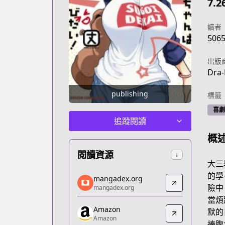
7.2
讀者
506
出版
Dra-
publishing
標籤
喜劇
追蹤閱讀
概
閱讀資源
↓
大三
mangadex.org
的學
mangadex.org
mangadex.org
險中
mangadex.org
https://mangadex.org/title/5a90308a-
當煩
Amazon
Amazon
默的
Amazon
Amazon
捧腹