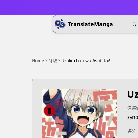
TranslateManga
功
Home
發現
Uzaki-chan wa Asobitai!
Uz
備選
syno
評分