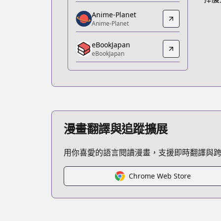
https://www.amazon.co.jp/dp/B07P84
Anime-Planet
Anime-Planet
Anime-Planet
Anime-Planet
eBookJapan
https://www.anime-planet.com/manga/
eBookJapan
eBookJapan
eBookJapan
https://ebookjapan.yahoo.co.jp/books
bl
bl
533041
漫畫翻譯與追蹤擴展
Official Raw
Official Raw
用你喜愛的語言閱讀漫畫，支援即時翻譯與
https://comic-walker.com/detail/KC_00
Kitsu
Kitsu
Chrome Web Store
https://kitsu.app/manga/41168
MangaUpdates
MangaUpdates