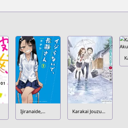
K
A
Ijiranaide,
Karakai Jouzu
Nagatoro-san
no Takagi-san