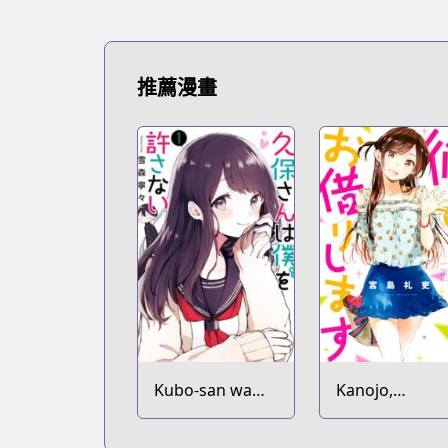
推薦漫畫
Kubo-san wa
Kanojo,
Mob wo
Okarishimasu
Yurusanai