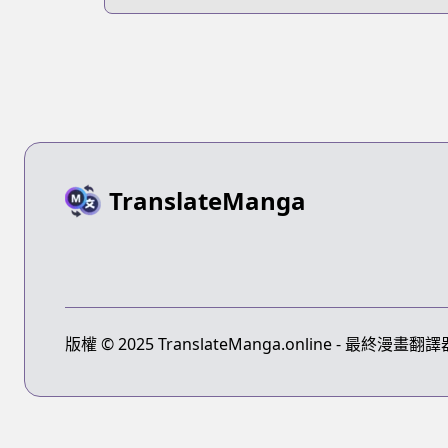
Soto Uzaki
TranslateManga
版權 © 2025 TranslateManga.online - 最終漫