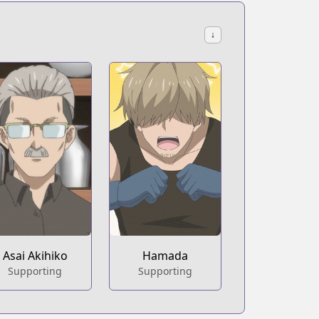
↓
Asai Akihiko
Hamada
Supporting
Supporting