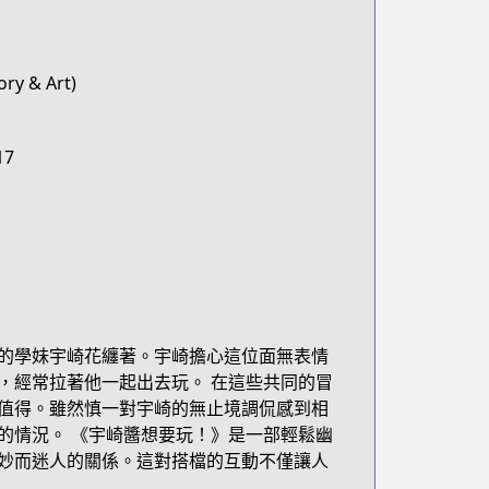
ory & Art)
17
的學妹宇崎花纏著。宇崎擔心這位面無表情
，經常拉著他一起出去玩。 在這些共同的冒
值得。雖然慎一對宇崎的無止境調侃感到相
的情況。 《宇崎醬想要玩！》是一部輕鬆幽
妙而迷人的關係。這對搭檔的互動不僅讓人