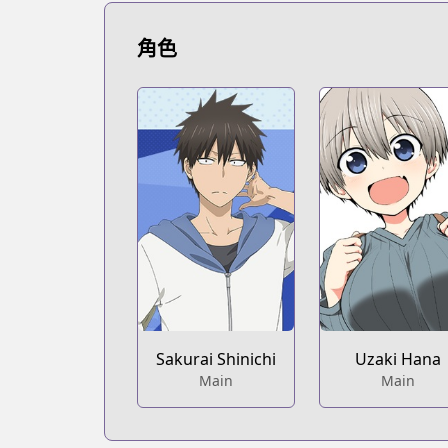
https://www.mangaupdates.com/series
Book☆Walker
角色
Book☆Walker
https://bookwalker.jp/series/166064/lis
Sakurai Shinichi
Uzaki Hana
Main
Main