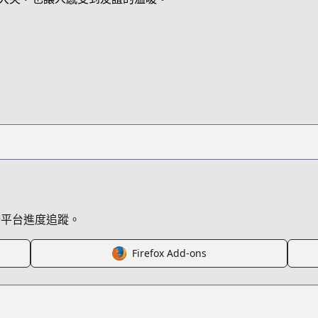
3R8X
uzaki-chan-wants-to-hang-out
/465452/
跨平台進度追蹤。
4657_S
Firefox Add-ons