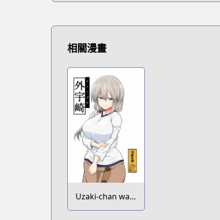
相關漫畫
Uzaki-chan wa
Asobitai! dj -