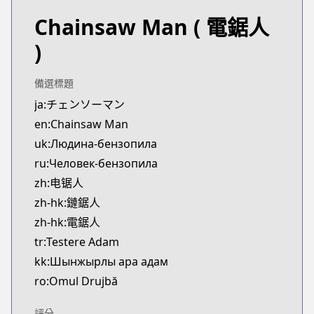
Chainsaw Man
( 電鋸人
)
備選標題
ja:チェンソーマン
en:Chainsaw Man
uk:Людина-бензопила
ru:Человек-бензопила
zh:电锯人
zh-hk:鏈鋸人
zh-hk:電鋸人
tr:Testere Adam
kk:Шынжырлы ара адам
ro:Omul Drujbă
評分