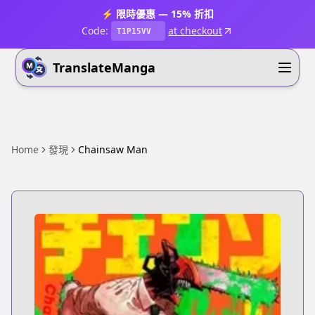
⚡ 限時優惠 — 15% 折扣
Code:
at checkout
T1P15VV
TranslateManga
Home
發現
Chainsaw Man