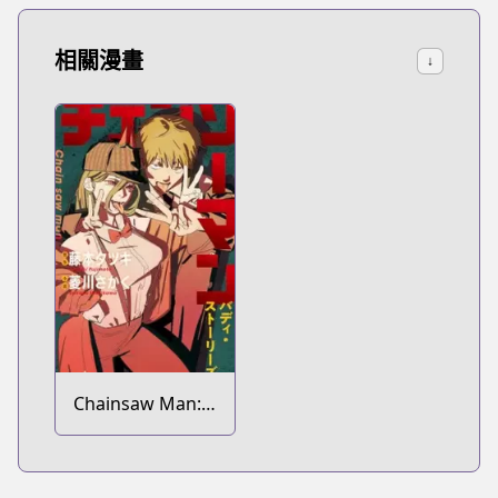
相關漫畫
↓
Chainsaw Man:
Buddy Stories