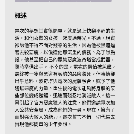
概述
電次的夢想其實很簡單，就是過上快樂平靜的生
活，和他喜歡的女孩一起度過時光。不過，現實
卻讓他不得不面對殘酷的生活，因為他被黑道逼
著去殺惡魔，以償還他那沉重的債務。為了賺點
錢，他甚至把自己的寵物惡魔波奇塔當成武器，
隨時準備出手。 不幸的是，電次的價值被耗盡，
最終被一隻與黑道有契約的惡魔殺死。但事情卻
出乎意料，波奇塔與電次的屍體融合，賦予了他
鏈鋸惡魔的力量。重生後的電次能夠將身體的某
些部位變成鏈鋸，迅速而殘忍地消滅敵人。這一
幕引起了官方惡魔獵人的注意，他們邀請電次加
入公共安全局，成為他們的一員。現在，擁有了
面對強大敵人的能力，電次誓言不惜一切代價去
實現他那簡單的少年夢想。