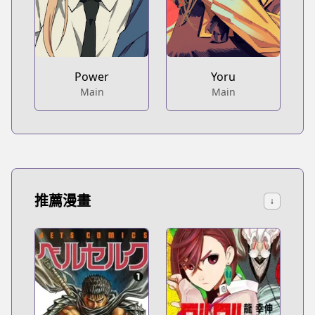
Power
Yoru
Main
Main
推薦漫畫
↓