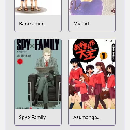
Barakamon
My Girl
Spy x Family
Azumanga
Daioh