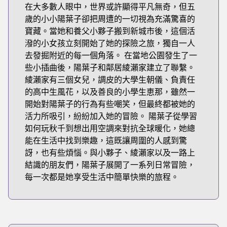
在大多數人眼中，世界或許顯得平凡無奇，但五
歲的小小陽葉子卻把周遭的一切視為充滿驚喜的
寶藏。當她和養父小夥子搬到新城市後，這個活
潑的小女孩立刻開始了她的探險之旅，獨自一人
去發掘附近的每一個角落。 在當地公園發生了一
些小插曲後，陽葉子和鄰居綾瀨家建立了聯繫。
綾瀨家有三個女兒，調皮的大學生朝儀、負責任
的高中生風花，以及善良的小學生恵那，雖然一
開始對陽葉子的行為有些嘲笑，但最終都被她的
活力所吸引，紛紛加入她的冒險。 陽葉子從學習
如何玩秋千到想出用空調來對抗全球暖化，她總
能在生活中找到樂趣，這既讓周圍的人感到驚
訝，也有些煩惱。與小夥子、綾瀨家以及一路上
結識的朋友們，陽葉子展開了一系列日常冒險，
每一次都是她享受生活中簡單快樂的旅程。