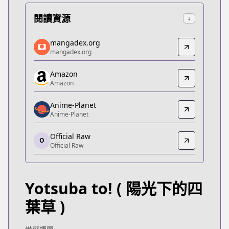
閱讀資源
↓
mangadex.org
mangadex.org
mangadex.org
mangadex.org
https://mangadex.org/title/58be6aa6-06cb-4ca5-b
Amazon
Amazon
Amazon
Amazon
https://www.amazon.co.jp/dp/4048690663/
Anime-Planet
Anime-Planet
Anime-Planet
Anime-Planet
Official Raw
https://www.anime-planet.com/manga/yotsuba
O
Official Raw
Official Raw
Official Raw
https://dengekidaioh.jp/product/yotsubato/
Yotsuba to!
( 陽光下的四
Kitsu
Kitsu
葉草 )
https://kitsu.app/manga/272
CDJapan