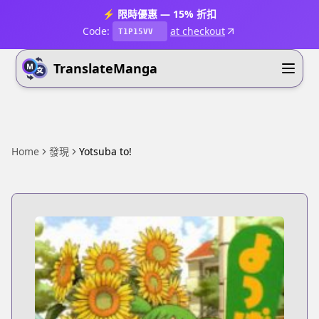
⚡ 限時優惠 — 15% 折扣
Code:
at checkout
T1P15VV
TranslateManga
Home
發現
Yotsuba to!