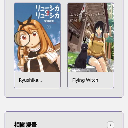
Ryushika
Flying Witch
Ryushika
相關漫畫
↓