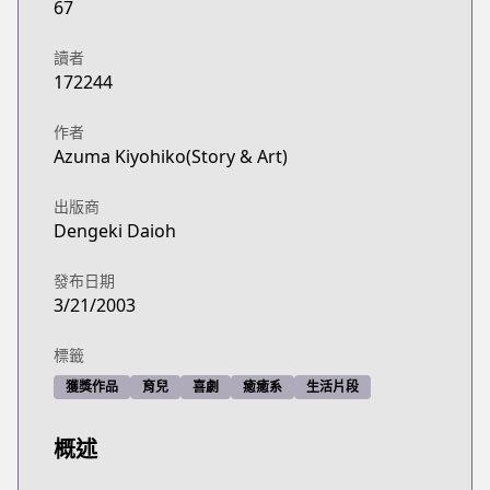
67
https://www.lezhin.com/ko/comic/yotsubarang
ComicWalker
讀者
ComicWalker
172244
https://comic-walker.com/contents/detail/KDCW
Official Site
作者
Official Site
Azuma Kiyohiko(Story & Art)
https://dengekidaioh.jp/product/yotsubato/
出版商
Dengeki Daioh
發布日期
3/21/2003
標籤
獲獎作品
育兒
喜劇
癒癒系
生活片段
概述