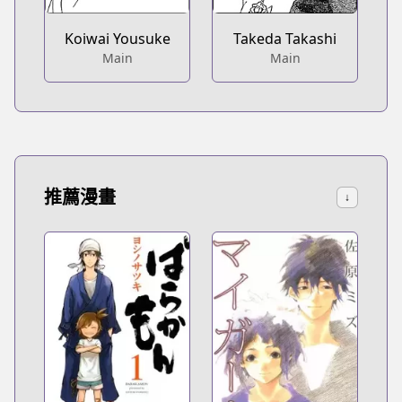
Koiwai Yousuke
Takeda Takashi
Main
Main
推薦漫畫
↓