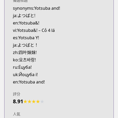
備選標題
CDJapan
synonyms:Yotsuba and!
https://www.anime-planet.com/manga/https:/
ja:よつばと!
MangaUpdates
MangaUpdates
en:Yotsuba&!
https://www.mangaupdates.com/series.html?id=5
vi:Yotsuba&! – Cỏ 4 lá
Official English
es:Yotsuba Y!
Official English
ja:よつばと！
https://yenpress.com/series/yotsuba
zh:四叶妹妹!
Yen Press
ko:요츠바랑!
Yen Press
https://yenpress.com/series/yotsuba
ru:Ёцуба!
KakaoPage
uk:Йоцуба і!
KakaoPage
en:Yotsuba and!
https://page.kakao.com/content/47669603
Naver Series
評分
Naver Series
8.91
★
★
★
★
★
https://series.naver.com/comic/detail.series?pro
Lezhin
人氣
Lezhin