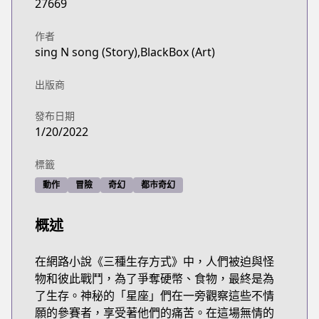
27669
作者
sing N song (Story),BlackBox (Art)
出版商
發布日期
1/20/2022
標籤
動作
冒險
奇幻
都市奇幻
概述
在網路小說《三種生存方式》中，人們被迫與怪
物和彼此戰鬥，為了爭奪硬幣、食物，最終是為
了生存。神秘的「星座」們在一旁觀察這些不情
願的參賽者，享受著他們的痛苦。在這場無情的