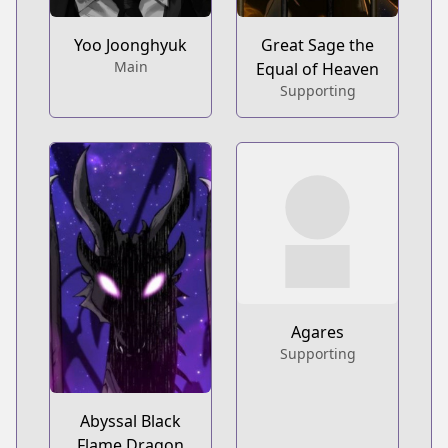
Yoo Joonghyuk
Great Sage the
Main
Equal of Heaven
Supporting
Agares
Supporting
Abyssal Black
Flame Dragon