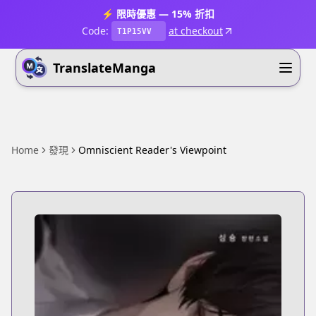
⚡ 限時優惠 — 15% 折扣
Code:
at checkout
T1P15VV
TranslateManga
Home
發現
Omniscient Reader's Viewpoint