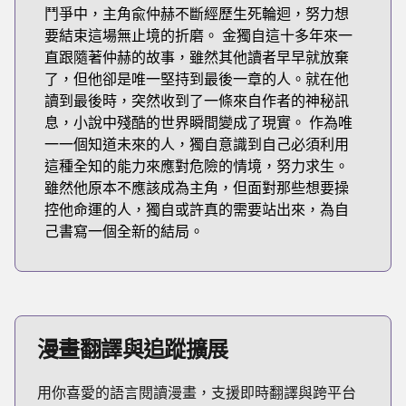
鬥爭中，主角兪仲赫不斷經歷生死輪迴，努力想
要結束這場無止境的折磨。 金獨自這十多年來一
直跟隨著仲赫的故事，雖然其他讀者早早就放棄
了，但他卻是唯一堅持到最後一章的人。就在他
讀到最後時，突然收到了一條來自作者的神秘訊
息，小說中殘酷的世界瞬間變成了現實。 作為唯
一一個知道未來的人，獨自意識到自己必須利用
這種全知的能力來應對危險的情境，努力求生。
雖然他原本不應該成為主角，但面對那些想要操
控他命運的人，獨自或許真的需要站出來，為自
己書寫一個全新的結局。
漫畫翻譯與追蹤擴展
用你喜愛的語言閱讀漫畫，支援即時翻譯與跨平台