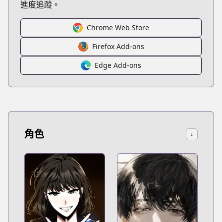
進度追蹤。
Chrome Web Store
Firefox Add-ons
Edge Add-ons
角色
↓